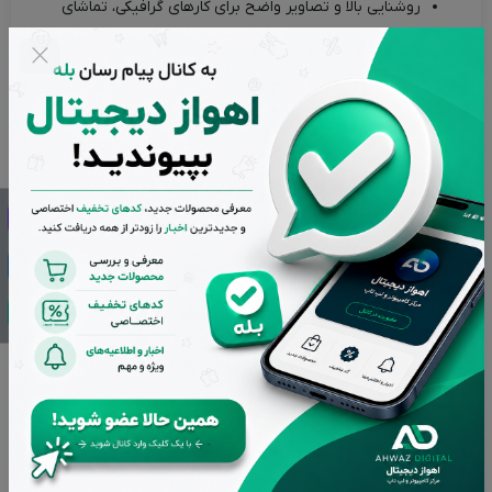
روشنایی بالا و تصاویر واضح برای کارهای گرافیکی، تماشای
ویدئو و ویرایش عکس
این نمایشگر جزو نقاط قوت اصلی iMac محسوب می‌شود که
تجربه بصری حرفه ای ارائه می‌دهد.
سخت افزار قدرتمند
پردازنده های نسل هشتم
Intel Core i5
حافظه رم قابل گسترش تا
32GB
گزینه‌های
SSD و Fusion Drive
برای سرعت بالا در ذخیره
سازی
گرافیک و مالتی مدیا