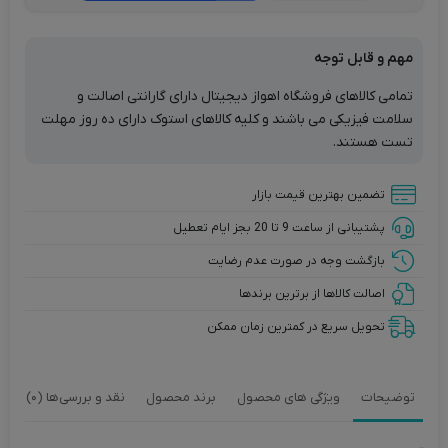
مک
استوک
مهم و قابل توجه
21.5
اینچ
تمامی کالاهای فروشگاه اهواز دیجیتال دارای گارانتی اصالت و
اپل
سلامت فیزیکی می باشند و کلیه کالاهای استوک دارای ده روز مهلت
مدل
تست هستند.
2019
|
تضمین بهترین قیمت بازار
نسل
پشتیبانی از ساعت 9 تا 20 بجز ایام تعطیل
8
|
بازگشت وجه در صورت عدم رضایت
نمایشگر
اصالت کالاها از برترین برندها
4K
تحویل سریع در کمترین زمان ممکن
توضیحات
ویژگی های محصول
برند محصول
نقد و بررسی‌ها (0)