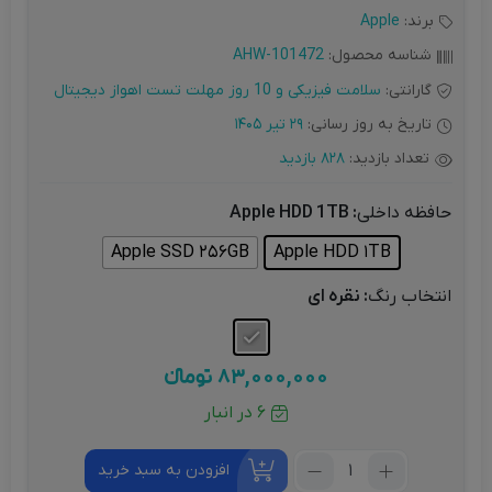
برند:
Apple
شناسه محصول:
AHW-101472
گارانتی:
سلامت فیزیکی و 10 روز مهلت تست اهواز دیجیتال
تاریخ به روز رسانی:
29 تیر 1405
تعداد بازدید:
828 بازدید
حافظه داخلی
: Apple HDD 1TB
Apple SSD 256GB
Apple HDD 1TB
انتخاب رنگ
: نقره ای
83,000,000
تومانءء
6 در انبار
تعداد:
افزودن به سبد خرید
آی