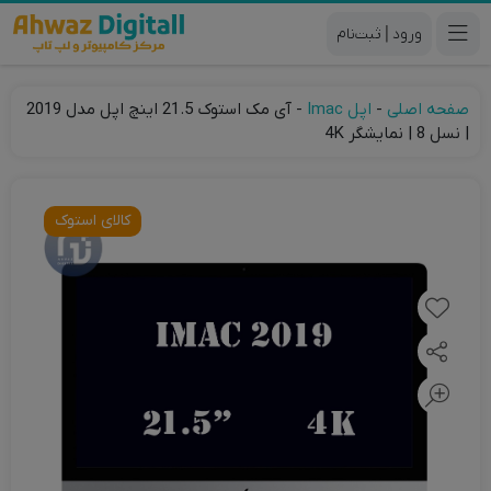
|
صفحه اصلی
-
اپل Imac
-
آی مک استوک 21.5 اینچ اپل مدل 2019
| نسل 8 | نمایشگر 4K
کالای استوک