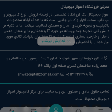
معرفی فروشگاه اهواز دیجیتال
اهواز دیجیتال یک فروشگاه تخصصی در زمینه فروش انواع کامپیوتر و
لپ تاپ، سخت افزار و کالای جانبی است که با هدف ارائه محصولات
باکیفیت و تجربه خریدی آسان و مطمئن فعالیت می‌کند. ما با تکیه بر
دانش فنی، تجربه چندین‌ساله در حوزه IT و همکاری با برندهای معتبر
داخلی و خارجی، بستری فراهم کرده‌ایم تا مشتریان بتوانند کالای مورد
نمایش بیشتر
نیاز خود را با اطمینان انتخاب و خریداری کنند.
در وبسایت اهواز دیجیتال براحتی خرید آنلاین انجام دهید و در
کوتاهترین زمان ممکن کالای خود را تحویل بگیرید.
استان خوزستان، شهر اهواز، خیابان شهید موسوی بین طالقانی و
معمارزاده ساختمان کسری طبقه اول پلاک 166
ما وارد کننده مستقیم انواع کامپیوتر،لپ تاپ و سخت افزار استوک و
اوپن باکس در جنوب غرب کشور هستیم.
ahwazdigitall@gmail.com
06132223368
اهواز دیجیتال نماینده فروش و خدمات انواع کامپیوترهای خانگی و
حرفه ای و همچنین انواع لپتاپ، سخت افزار و کالای جانبی در استان
تمامی حقوق مادی و معنوی این وب سایت برای مرکز کامپیوتر اهواز
خوزستان و جنوب غرب کشور است.
دیجیتال محفوظ است.
اهواز دیجیتال تنها یک فروشگاه نیست، بلکه یک مرجع تخصصی
کامپیوتر و لپ تاپ است. تیم مشاوره و پشتیبانی ما آماده راهنمایی
خریداران در انتخاب درست و ارائه خدمات پس از فروش است.