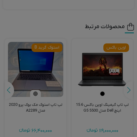
محصولات مرتبط
اوپن باکس
استوک گرید B
لپ تاپ گیمینگ اوپن باکس 15.6
لپ تاپ استوک مک بوک پرو 2020
اینچ Dell مدل G5 5500
مدل A2289
119,000,000
تومانءء
66,400,000
تومانءء