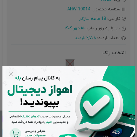
۸X و DVD-R : ۸X
شناسه محصول:
AHW-10014
گارانتی:
18 ماهه سازگار
تاریخ به روز رسانی:
15 مهر 1404
تعداد بازدید:
2,708 بازدید
انتخاب رنگ
افزودن به سبد خرید
درخواست مرجوع کردن کالا در گروه درایو دی وی دی اکسترنال با
دلیل "انصراف از خرید" تنها در صورتی قابل تایید است که کالا در
شرایط اولیه باشد (در صورت پلمپ بودن، کالا نباید باز شده باشد).
تضمین بهترین قیمت بازار