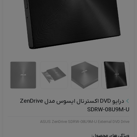
درایو DVD اکسترنال ایسوس مدل ZenDrive
SDRW-08U9M-U
ASUS ZenDrive SDRW-08U9M-U External DVD Drive
ویژگی های محصول: