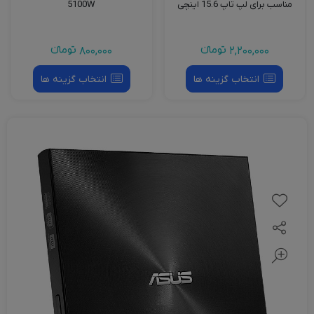
مناسب برای لپ تاپ 15.6 اینچی
5100W
2,200,000
تومانءء
800,000
تومانءء
انتخاب گزینه ها
انتخاب گزینه ها