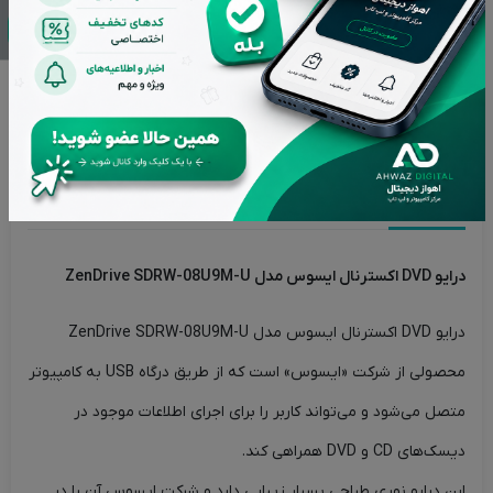
پشتیبانی از ساعت 9 تا 20 بجز ایام تعطیل
بازگشت وجه در صورت عدم رضایت
اصالت کالاها از برترین برندها
تحویل سریع در کمترین زمان ممکن
توضیحات
ویژگی های محصول
برند محصول
نقد و بررسی‌ها (0)
درایو DVD اکسترنال ایسوس مدل ZenDrive SDRW-08U9M-U
درایو DVD اکسترنال ایسوس مدل ZenDrive SDRW-08U9M-U
محصولی از شرکت «ایسوس» است که از طریق درگاه USB به کامپیوتر
متصل می‌شود و می‌تواند کاربر را برای اجرای اطلاعات موجود در
دیسک‌های CD و DVD همراهی کند.
این درایو نوری طراحی بسیار زیبایی دارد و شرکت ایسوس آن را در