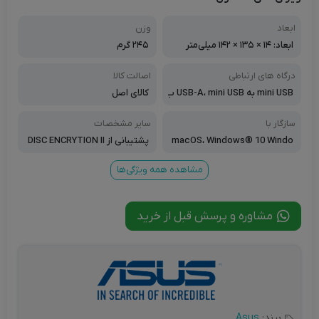
ابعاد
وزن
ابعاد: ۱۴ × ۱۳۵ × ۱۴۲ میلی‌متر
۲۴۵ گرم
درگاه های ارتباطی
اصالت کالا
mini USB به USB-A، mini USB ب
کالای اصل
ه USB-C
سازگار با
سایر مشخصات
macOS، Windows® 10 Windo
پشتیبانی از DISC ENCRYTION II
ws® 8 Windows® 7 Windows
جهت مخفی سازی فایل ها و یا گذا
® Vista Windows® XP
شتن رمز عبور بر روی دیسک، پشت
مشاهده همه ویژگی‌ها
یبانی از تکنولوژی M-Disc، دارای
تکنولوژی E-Green (مصرف انرژی
بهینه)، درایو DVD و DC، سرعت با
مشاوره و پرسش قبل از خرید
زنویسی DVD+RW : ۸Xو DVD-R
W : ۸X، سرعت خواندن CD-R : ۲۴
Xو CD-RW : ۲۴Xو CD-ROM : ۲۴
X، سرعت خواندن DVD+R : ۸X و
DVD-R : ۸X، سرعت دستررسی تصا
دفی DVD : ۱۶۰ ms | CD : ۱۴۰ ms،
سرعت نوشتن CD-R : ۲۴XوCD-R
W : ۲۴X، سرعت نوشتن DVD+R :
برند:
Asus