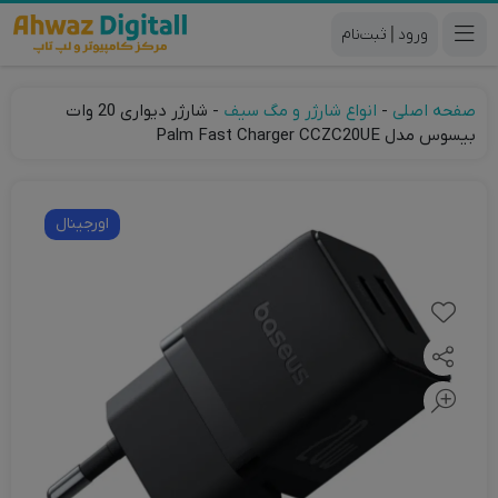
|
صفحه اصلی
-
انواع شارژر و مگ سیف
-
شارژر دیواری 20 وات
بیسوس مدل Palm Fast Charger CCZC20UE
اورجینال