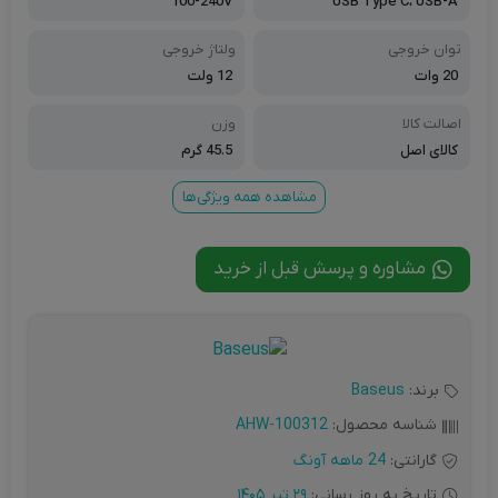
100-240V
USB Type C، USB-A
توان خروجی
ولتاژ خروجی
20 وات
12 ولت
اصالت کالا
وزن
کالای اصل
45.5 گرم
مشاهده همه ویژگی‌ها
مشاوره و پرسش قبل از خرید
برند:
Baseus
شناسه محصول:
AHW-100312
گارانتی:
24 ماهه آونگ
تاریخ به روز رسانی:
29 تیر 1405