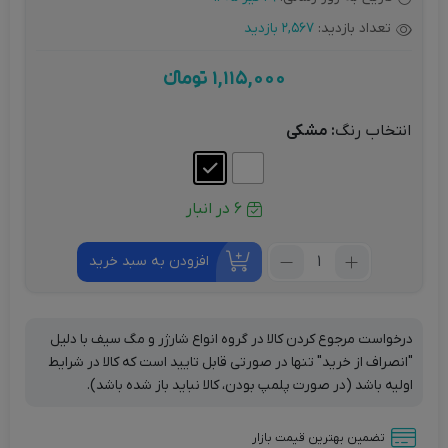
تعداد بازدید:
2,567 بازدید
1,115,000
تومانءء
انتخاب رنگ
: مشکی
6 در انبار
تعداد:
افزودن به سبد خرید
شارژر
دیواری
20
درخواست مرجوع کردن کالا در گروه انواع شارژر و مگ سیف با دلیل
وات
"انصراف از خرید" تنها در صورتی قابل تایید است که کالا در شرایط
بیسوس
اولیه باشد (در صورت پلمپ بودن، کالا نباید باز شده باشد).
مدل
Palm
تضمین بهترین قیمت بازار
Fast