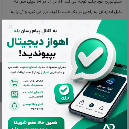
مینیاتوری خود جلب توجه می کند؛ 31 در 31 در 54 میلی متر. به
دلیل اندازه آن به راحتی در یک جیب یا کیف قرار می گیرد و آن را به
یک همراه ایده آل برای سفر تبدیل می کند. وزن این شارژر تنها 45
گرم است.
یکی دیگر از مزایای شارژر سریع Palm Baseus قابلیت شارژ همزمان
دو دستگاه است. با یک پورت 20 واتی Type-C و یک پورت 18 واتی
USB ، کاربر توانایی شارژ همزمان گوشی هوشمند و سایر گجت ها را
دارد. این به ویژه در شرایطی که نیاز به شارژ سریع چندین دستگاه
دارید، کاربردی است. به عنوان مثال، می توانید تلفن هوشمند و
هدفون خود را به طور همزمان شارژ کنید، که برای استفاده فعال از
تلفن خود با دستگاه های بی سیم عالی است. پشتیبانی از شارژ سریع
شارژر سریع Palm Baseus از چندین پروتکل شارژ سریع محبوب