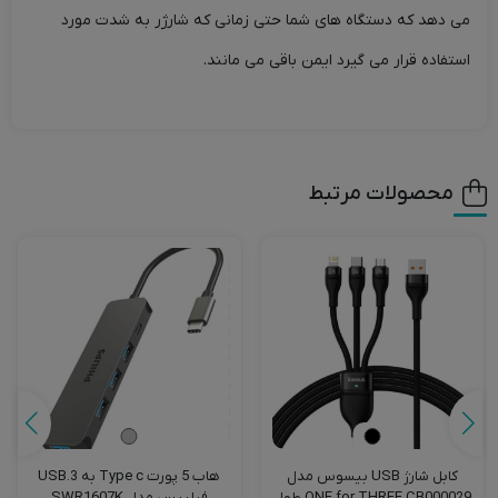
می دهد که دستگاه های شما حتی زمانی که شارژر به شدت مورد
استفاده قرار می گیرد ایمن باقی می مانند.
محصولات مرتبط
کابل شارژ USB بیسوس مدل
هاب 5 پورت Type c به USB.3
ONE for THREE CB000029 طول
فیلیپس مدل SWR1607K