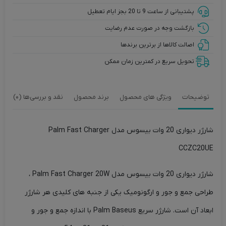
Charger
پشتیبانی از ساعت 9 تا 20 بجز ایام تعطیل
CCZC20UE
بازگشت وجه در صورت عدم رضایت
اصالت کالاها از برترین برندها
تحویل سریع در کمترین زمان ممکن
توضیحات
ویژگی های محصول
برند محصول
نقد و بررسی‌ها (0)
شارژر دیواری 20 وات بیسوس مدل Palm Fast Charger
CCZC20UE
شارژر دیواری 20 وات بیسوس مدل Palm Fast Charger 20W ،
طراحی جمع و جور و ارگونومیک یکی از جنبه های کلیدی هر شارژر
ابعاد آن است. شارژر سریع Palm Baseus با اندازه جمع و جور و