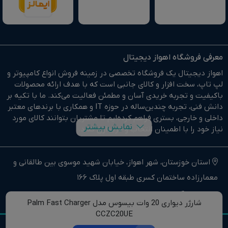
معرفی فروشگاه اهواز دیجیتال
اهواز دیجیتال یک فروشگاه تخصصی در زمینه فروش انواع کامپیوتر و
لپ تاپ، سخت افزار و کالای جانبی است که با هدف ارائه محصولات
باکیفیت و تجربه خریدی آسان و مطمئن فعالیت می‌کند. ما با تکیه بر
دانش فنی، تجربه چندین‌ساله در حوزه IT و همکاری با برندهای معتبر
داخلی و خارجی، بستری فراهم کرده‌ایم تا مشتریان بتوانند کالای مورد
نمایش بیشتر
نیاز خود را با اطمینان انتخاب و خریداری کنند.
در وبسایت اهواز دیجیتال براحتی خرید آنلاین انجام دهید و در
کوتاهترین زمان ممکن کالای خود را تحویل بگیرید.
استان خوزستان، شهر اهواز، خیابان شهید موسوی بین طالقانی و
معمارزاده ساختمان کسری طبقه اول پلاک 166
ما وارد کننده مستقیم انواع کامپیوتر،لپ تاپ و سخت افزار استوک و
اوپن باکس در جنوب غرب کشور هستیم.
ahwazdigitall@gmail.com
06132223368
شارژر دیواری 20 وات بیسوس مدل Palm Fast Charger
اهواز دیجیتال نماینده فروش و خدمات انواع کامپیوترهای خانگی و
CCZC20UE
حرفه ای و همچنین انواع لپتاپ، سخت افزار و کالای جانبی در استان