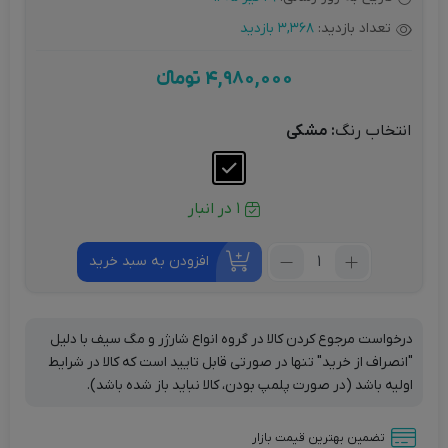
تعداد بازدید:
3,368 بازدید
4,980,000
تومانءء
انتخاب رنگ
: مشکی
1 در انبار
تعداد:
افزودن به سبد خرید
شارژر
رومیزی
65
درخواست مرجوع کردن کالا در گروه انواع شارژر و مگ سیف با دلیل
وات
"انصراف از خرید" تنها در صورتی قابل تایید است که کالا در شرایط
بیسوس
اولیه باشد (در صورت پلمپ بودن، کالا نباید باز شده باشد).
مدل
CCDK65E
تضمین بهترین قیمت بازار
به