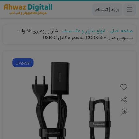
|
صفحه اصلی
-
انواع شارژر و مگ سیف
-
شارژر رومیزی 65 وات
بیسوس مدل CCDK65E به همراه کابل USB-C
اورجینال