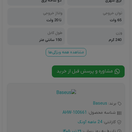
برق شهری
دو شاخه برق
توان خروجی
ولتاژ خروجی
65 وات
تا 20 ولت
وزن
طول کابل
240 گرم
150 سانتی متر
مشاهده همه ویژگی‌ها
مشاوره و پرسش قبل از خرید
برند:
Baseus
شناسه محصول:
AHW-100661
گارانتی:
24 ماهه آونگ
تاریخ به روز رسانی:
29 تیر 1405