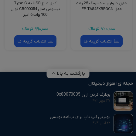
شارژر دیواری سامسونگ 25 وات
کابل شارژ USB به Type-C
مدل EP-TA845XBEGCN
بیسوس مدل CB000054 توان
100 وات 6 آمپر
700,000
تومانءء
990,000
تومانءء
انتخاب گزینه ها
انتخاب گزینه ها
بازگشت به بالا
مجله ی اهواز دیجیتال
برطرف کردن ارور 0x80070035
۲۷ مهر ۱۴۰۲
بهترین لپ تاپ برای برنامه نویسی
۲۲ آبان ۱۴۰۴