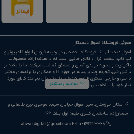
معرفی فروشگاه اهواز دیجیتال
اهواز دیجیتال یک فروشگاه تخصصی در زمینه فروش انواع کامپیوتر و
لپ تاپ، سخت افزار و کالای جانبی است که با هدف ارائه محصولات
باکیفیت و تجربه خریدی آسان و مطمئن فعالیت می‌کند. ما با تکیه بر
دانش فنی، تجربه چندین‌ساله در حوزه IT و همکاری با برندهای معتبر
داخلی و خارجی، بستری فراهم کرده‌ایم تا مشتریان بتوانند کالای مورد
نمایش بیشتر
نیاز خود را با اطمینان انتخاب و خریداری کنند.
در وبسایت اهواز دیجیتال براحتی خرید آنلاین انجام دهید و در
کوتاهترین زمان ممکن کالای خود را تحویل بگیرید.
استان خوزستان، شهر اهواز، خیابان شهید موسوی بین طالقانی و
معمارزاده ساختمان کسری طبقه اول پلاک 166
ما وارد کننده مستقیم انواع کامپیوتر،لپ تاپ و سخت افزار استوک و
اوپن باکس در جنوب غرب کشور هستیم.
ahwazdigitall@gmail.com
06132223368
اهواز دیجیتال نماینده فروش و خدمات انواع کامپیوترهای خانگی و