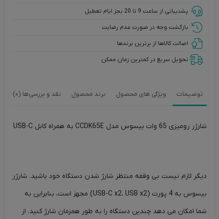
همراه
پشتیبانی از ساعت 9 تا 20 بجز ایام تعطیل
کابل
بازگشت وجه در صورت عدم رضایت
USB-
اصالت کالاها از برترین برندها
C
تحویل سریع در کمترین زمان ممکن
توضیحات
ویژگی های محصول
برند محصول
نقد و بررسی‌ها (0)
شارژر رومیزی 65 وات بیسوس مدل CCDK65E به همراه کابل USB-C
دیگر لازم نیست بی وقفه منتظر شارژ شدن دستگاه خود باشید. شارژر
بیسوس به 4 پورت (USB-C x2، USB x2) مجهز است، بنابراین به
شما امکان می دهد چندین دستگاه را به طور همزمان شارژ کنید. از