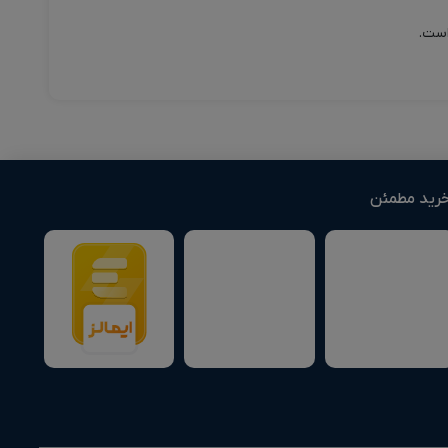
رید مطمئن