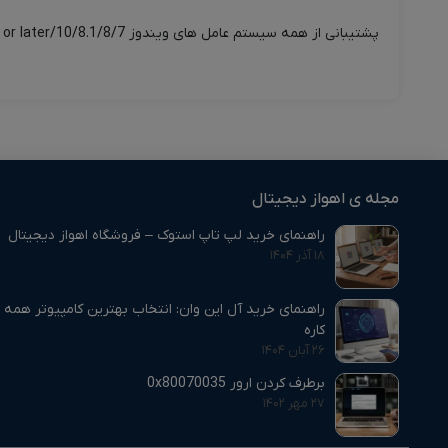
پشتیبانی از همه سیستم عامل های ویندوز 10/8.1/8/7/Vista/XP, Mac OS 10.3.x or later, Linux 2.6.x or later از دیگر مشخصات این فلش است.
مجله ی اهواز دیجیتال
راهنمای خرید لپ تاپ استوک – فروشگاه اهواز دیجیتال
۱۸ آذر ۱۴۰۴
راهنمای خرید آل این وان: انتخاب بهترین کامپیوتر همه‌
کاره
۲۶ آبان ۱۴۰۴
برطرف کردن ارور 0x80070035
۲۷ مهر ۱۴۰۲