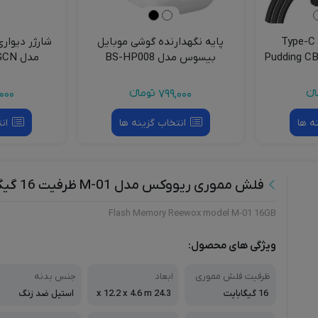
کابل شارژ USB به Type-C
پایه نگهدارنده گوشی موبایل
Pudding CB00005
بیسوس مدل BS-HP008
مدل EP-TA845XBEGCN
نءء
799,000
تومانءء
000
ه ها
انتخاب گزینه ها
ان
فلش مموری ریووکس مدل M-01 ظرفیت 16 گیگابایت
Flash Memory Reewox model M-01 16GB
ویژگی های محصول:
ظرفیت فلش مموری
ابعاد
جنس بدنه
16 گیگابایت
24.3 x 12.2 x 4.6 m
استیل ضد زنگ
m