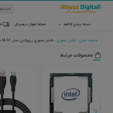
دسته بندی کالاها
مجله اهواز دیجیتال
خر
ساعت و مچ بند
صفحه اصلی
-
فلش مموری
-
فلش مموری ریووکس مدل M-01 ظرفیت 16 گیگابایت
محصولات مرتبط