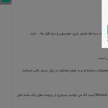
از موارد خاص که این فلش 16 گیگ Reewox مدل M-01 دارد قابلیت امکان پشتیبان گیری و بازیابی اطلاعات با استفاده از فناوری Recuva File Recovery است که می توانید بسیاری از پرونده های پاک شده مثل