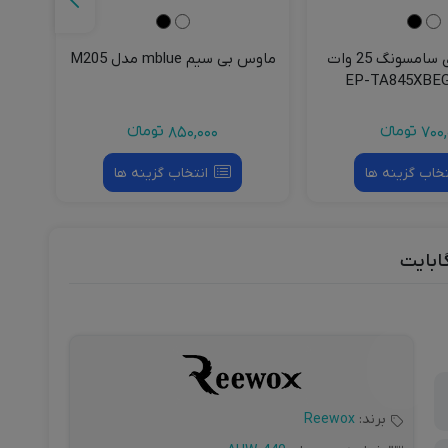
شارژر دیواری سامسونگ 25 وات
ماوس بی سیم‌ mblue مدل M205
کابل
700,
تومانءء
850,000
تومانءء
تخاب گزینه ها
انتخاب گزینه ها
برند:
Reewox