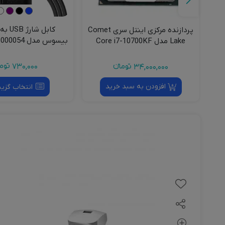
وس
پردازنده مرکزی اینتل سری Comet
بیسوس مدل 4
Lake مدل Core i7-10700KF
طول 1.2 متر توان 100 وات
730,000
توما
34,000,000
تومانءء
افزودن به سبد خرید
انتخاب گزین