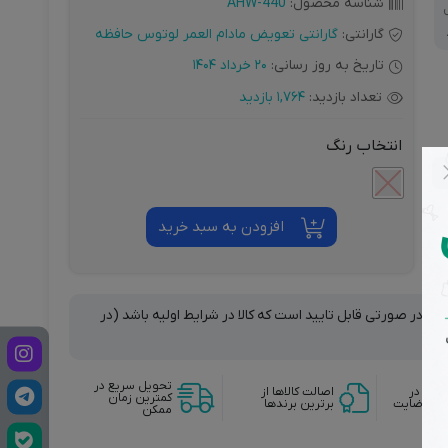
شناسه محصول:
AHW-440
گارانتی:
گارانتی تعویض مادام العمر لوتوس حافظه
تاریخ به روز رسانی:
20 خرداد 1404
تعداد بازدید:
1,764 بازدید
انتخاب رنگ
افزودن به سبد خرید
نها در صورتی قابل تایید است که کالا در شرایط اولیه باشد (در
تحویل سریع در
وجه در
اصالت کالاها از
کمترین زمان
دم رضایت
برترین برندها
ممکن