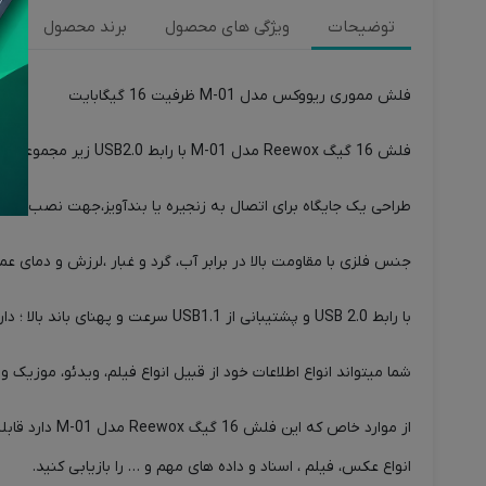
توضیحات
ویژگی های محصول
برند محصول
ن
فلش مموری ریووکس مدل M-01 ظرفیت 16 گیگابایت
فلش 16 گیگ Reewox مدل M-01 با رابط USB2.0 زیر مجموعه برند لوتوس در ایران با ظاهری زیبا و رنگ نقره ای، جهت ذخیره سازی و انتقال اطلاعات، دیتا ها، فیلم، بازی، موسیقی و نرم افزار ها … دارد.
طراحی یک جایگاه برای اتصال به زنجیره یا بندآویز،جهت نصب به دس
جنس فلزی با مقاومت بالا در برابر آب، گرد و غبار ،لرزش و دمای عملیاتی 0 ~ 70 درجه سانتی گراد از دیگر مزیت های این فلش درایور برند 
با رابط USB 2.0 و پشتیبانی از USB1.1 سرعت و پهنای باند بالا ؛ دارای سرعت 480 مگابایت (60 مگابایت بر ثانیه) است که سرعت آن نسبت به محصولات مشابه و برند های مختلف در بازار بسیار عالی میباشد.
شما میتواند انواع اطلاعات خود از قبیل انواع فیلم، ویدئو، موزیک و 
انواع عکس، فیلم ، اسناد و داده های مهم و … را بازیابی کنید.