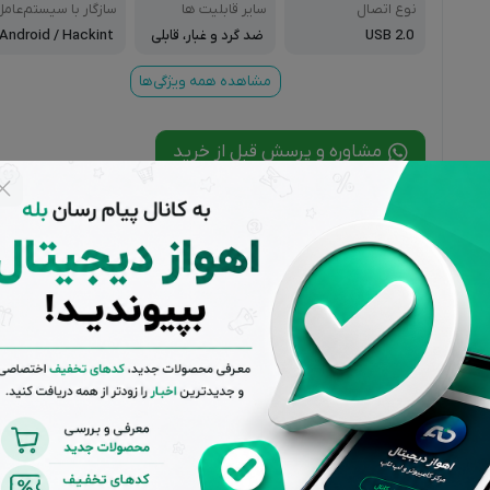
نوع اتصال
سایر قابلیت ها
سازگار با سیستم‌عامل‌
USB 2.0
ضد گرد و غبار، قابلی
Android / Hackint
ت اتصال به جاسویی
osh / Linux / Wind
چی
ows ۱۰ / Windows ۱
مشاهده همه ویژگی‌ها
۱ / Windows ۷ / Wi
ndows ۸.۱
مشاوره و پرسش قبل از خرید
درخواست مرجوع کردن کالا در گروه مادربرد با دلیل "انصراف از خرید" ت
صورت پلمپ بودن، کالا نباید باز شده باشد).
پشتیبانی از ساعت 9
تضمین بهترین
بازگشت 
تا 20 بجز ایام
قیمت بازار
صورت ع
تعطیل