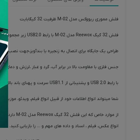
فلش مموری ریووکس مدل M-02 ظرفیت 32 گیگابایت
فلش 32 گیگ Reewox مدل M-02 با رابط USB2.0 زیر مجموعه برند لوتوس در ایران با ظاهری زیبا و رنگ طلایی ، جهت ذخیره سازی و انتقال اطلاعات، دیتا ها، فیلم، بازی، موسیقی و نرم افزار ها … دارد.
طراحی یک جایگاه برای اتصال به زنجیره یا بندآویز،جهت نصب به دس
جنس فلزی با مقاومت بالا در برابر آب، گرد و غبار ،لرزش و دمای عملیاتی 0 ~ 70 درجه سانتی گراد از دیگر مزیت های این فلش درایور برند 
با رابط USB 2.0 و پشتیبانی از USB1.1 سرعت و پهنای باند بالا ؛ دارای سرعت 480 مگابایت (60 مگابایت بر ثانیه) است که سرعت آن نسبت به محصولات مشابه و برند های مختلف در بازار بسیار عالی میباشد.
شما میتواند انواع اطلاعات خود از قبیل انواع فیلم، ویدئو، موزیک و 
انواع عکس، فیلم ، اسناد و داده های مهم و … را بازیابی کنید.