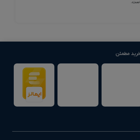
رید مطمئن