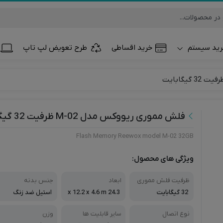
ید سیستم
خرید اقساطی
طرح تعویض لپ تاپ
تلفن همراه و تب
ساعت هوشمند
فلش مموری ریووکس مدل M-02 ظرفیت 32 گیگابایت
Flash Memory Reewox model M-02 32GB
ویژگی های محصول:
ظرفیت فلش مموری
ابعاد
جنس بدنه
32 گیگابایت
24.3 x 12.2 x 4.6 m
استیل ضد زنگ
m
نوع اتصال
سایر قابلیت ها
وزن