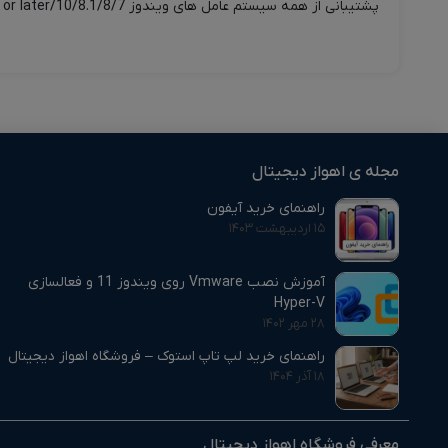
پشتیبانی از همه سیستم عامل های ویندوز 10/8.1/8/7/Vista/XP, Mac OS 10.3.x or later, Linux 2.6.x or later از دیگر مشخصات این فلش است.
مجله ی اهواز دیجیتال
راهنمای خرید آیفون
۱۵ اردیبهشت ۱۴۰۳
آموزش نصب Vmware روی ویندوز 11 و فعالسازی
Hyper-V
۲۸ مهر ۱۴۰۲
راهنمای خرید لپ تاپ استوک – فروشگاه اهواز دیجیتال
۱۸ آذر ۱۴۰۴
معرفی فروشگاه اهواز دیجیتال