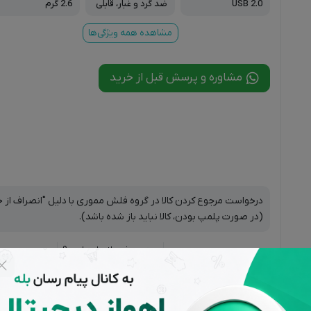
USB 2.0
ضد گرد و غبار، قابلی
2.6 گرم
ت اتصال به جاسویی
چی
مشاهده همه ویژگی‌ها
مشاوره و پرسش قبل از خرید
درخواست مرجوع کردن کالا در گروه فلش مموری با دلیل "انصراف از خری
(در صورت پلمپ بودن، کالا نباید باز شده باشد).
پشتیبانی از ساعت 9
تضمین بهترین
بازگشت 
تا 20 بجز ایام
قیمت بازار
صورت ع
تعطیل
قد و بررسی‌ها (0)