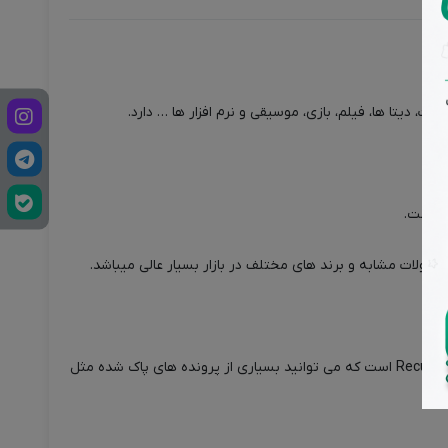
از موارد خاص که این فلش 32 گیگ Reewox مدل M-02 دارد قابلیت امکان پشتیبان گیری و بازیابی اطلاعات با استفاده از فناوری Recuva File Recovery است که می توانید بسیاری از پرونده های پاک شده مثل