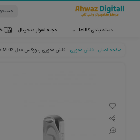
دسته بندی کالاها
مجله اهواز دیجیتال
خر
ساعت و مچ بند
صفحه اصلی
-
فلش مموری
-
فلش مموری ریووکس مدل M-02 ظرفیت 32 گیگابایت