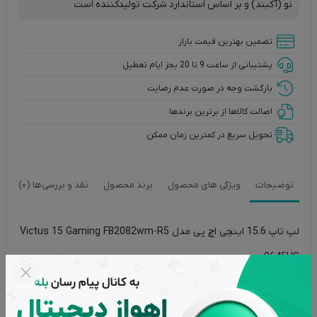
نو (آکبند) و بر اساس استاندارد شرکت تولیدکننده است
تضمین بهترین قیمت بازار
پشتیبانی از ساعت 9 تا 20 بجز ایام تعطیل
بازگشت وجه در صورت عدم رضایت
اصالت کالاها از برترین برندها
تحویل سریع در کمترین زمان ممکن
توضیحات
ویژگی های محصول
برند محصول
نقد و بررسی‌ها (0)
لپ تاپ 15.6 اینچی اچ‌ پی مدل Victus 15 Gaming FB2082wm-R5
8645HS
اچ پی با سری Victus، لپ‌تاپ‌هایی با سخت‌افزار قدرتمند و طراحی