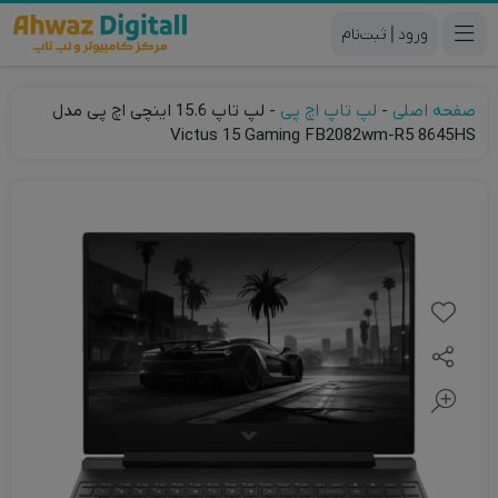
|
صفحه اصلی
-
لپ تاپ اچ پی
-
لپ تاپ 15.6 اینچی اچ‌ پی مدل
Victus 15 Gaming FB2082wm-R5 8645HS