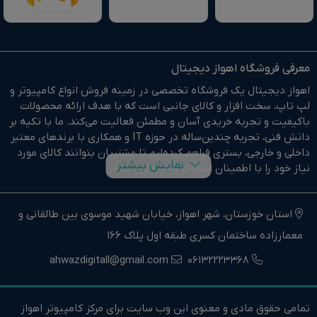
معرفی فروشگاه اهواز دیجیتال
اهواز دیجیتال یک فروشگاه تخصصی در زمینه فروش انواع کامپیوتر و
لپ تاپ، سخت افزار و کالای جانبی است که با هدف ارائه محصولات
باکیفیت و تجربه خریدی آسان و مطمئن فعالیت می‌کند. ما با تکیه بر
دانش فنی، تجربه چندین‌ساله در حوزه IT و همکاری با برندهای معتبر
داخلی و خارجی، بستری فراهم کرده‌ایم تا مشتریان بتوانند کالای مورد
نمایش بیشتر
نیاز خود را با اطمینان انتخاب و خریداری کنند.
در وبسایت اهواز دیجیتال براحتی خرید آنلاین انجام دهید و در
کوتاهترین زمان ممکن کالای خود را تحویل بگیرید.
استان خوزستان، شهر اهواز، خیابان شهید موسوی بین طالقانی و
معمارزاده ساختمان کسری طبقه اول پلاک 166
ما وارد کننده مستقیم انواع کامپیوتر،لپ تاپ و سخت افزار استوک و
اوپن باکس در جنوب غرب کشور هستیم.
ahwazdigitall@gmail.com
06132223368
اهواز دیجیتال نماینده فروش و خدمات انواع کامپیوترهای خانگی و
حرفه ای و همچنین انواع لپتاپ، سخت افزار و کالای جانبی در استان
تمامی حقوق مادی و معنوی این وب سایت برای مرکز کامپیوتر اهواز
خوزستان و جنوب غرب کشور است.