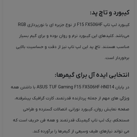
کیبورد و تاچ پد:
کیبورد لپ تاپ F15 FX506HF از نوع جزیره ای با نورپردازی RGB
می‌باشد. کلیدهای این کیبورد نرم و روان بوده و برای گیم بسیار
مناسب هستند. تاچ پد این لپ تاپ نیز از دقت و حساسیت بالایی
برخوردار است.
انتخابی ایده آل برای گیمرها:
در پایان ASUS TUF Gaming F15 FX506HF-HN014 با داشتن همه
ویژگی های مهم از جمله پردازنده قدرتمند، کارت گرافیک پیشرفته،
صفحه نمایش روان، کیبورد نورانی، اتصالات گسترده و طراحی
مستحکم، یک لپ تاپ گیمینگ قدرتمند و همه فن حریف است که
می تواند نیازهای طیف وسیعی از گیمرها را برآورده کند.