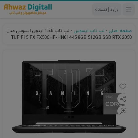
|
صفحه اصلی
-
لپ تاپ ایسوس
-
لپ تاپ 15.6 اینچی ایسوس مدل
TUF F15 FX FX506HF-HN014-i5 8GB 512GB SSD RTX 2050