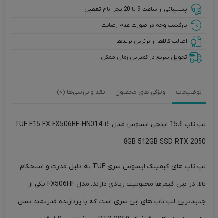
پشتیبانی از ساعت 9 تا 20 بجز ایام تعطیل
بازگشت وجه در صورت عدم رضایت
اصالت کالاها از برترین برندها
تحویل سریع در کمترین زمان ممکن
توضیحات
ویژگی های محصول
نقد و بررسی‌ها (0)
لپ تاپ 15.6 اینچی ایسوس مدل TUF F15 FX FX506HF-HN014-i5
8GB 512GB SSD RTX 2050
لپ تاپ های گیمینگ ایسوس سری TUF به دلیل قدرت و استحکام
بالا، در بین گیمرها محبوبیت زیادی دارند. مدل FX506HF یکی از
جدیدترین لپ تاپ های این سری است که با پردازنده قدرتمند نسل