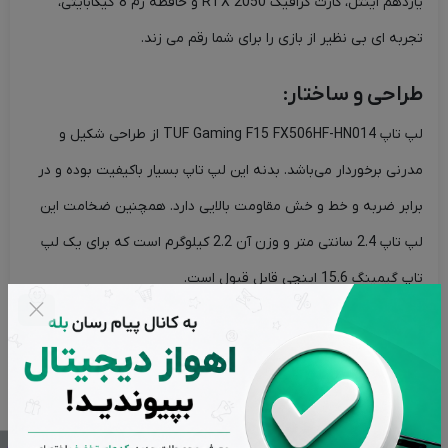
یازدهم اینتل، کارت گرافیک RTX 2050 و حافظه رم 8 گیگابایتی،
تجربه ای بی نظیر از بازی را برای شما رقم می زند.
طراحی و ساختار:
لپ تاپ TUF Gaming F15 FX506HF-HN014 از طراحی شکیل و
مدرنی برخوردار می‌باشد. بدنه این لپ تاپ بسیار باکیفیت بوده و در
برابر ضربه و خط و خش مقاومت بالایی دارد. همچنین ضخامت این
لپ تاپ 2.4 سانتی متر و وزن آن 2.2 کیلوگرم است که برای یک لپ
تاپ گیمینگ 15.6 اینچی قابل قبول است.
صفحه نمایش:
این لپ تاپ مجهز به یک صفحه نمایش 15.6 اینچی Full HD با نرخ
تازه سازی 144 هرتز است. صفحه نمایش این لپ تاپ، تصاویر واضح
و شفافی را ارائه می دهد و نرخ تازه سازی 144 هرتز آن، تجربه ای