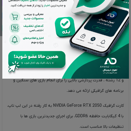
روان از بازی را برای شما رقم می زند. از دیگر مشخصات این صفحه
نمایش، می‌توان به sRGB:62.5%، Adobe:75.35%، G-Sync، پنل
vIPS-Level و نسبت ابعاد 16:9 اشاره کرد.
پردازنده و کارت گرافیک:
لپ تاپ TUF Gaming F15 FX506HF از پردازنده قدرتمند نسل
یازدهم Intel Core i5-11400H بهره می برد. این پردازنده با 6 هسته
و 12 رشته ، قدرت پردازشی بالایی را برای انجام بازی های سنگین و
برنامه های گرافیکی ارائه می دهد.
کارت گرافیک NVIDIA GeForce RTX 2050 به کار رفته در این لپ تاپ،
با 4 گیگابایت حافظه GDDR6، برای اجرای جدیدترین بازی ها با
تنظیمات بالا مناسب است.