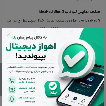
صفحه نمایش لپ تاپ IdeaPad Slim 3
Lenovo IdeaPad 3 دارای صفحه نمایش 15.6 اینچی فول اچ دی می
باشد که وضوح صفحه نمایش 1920 در 1080 است و دارای حاشیه
های باریکی می باشد که آن را تقریبا بدون لبه می کند. علاوه بر این
این لپ تاپ لنوو IdeaPad 3 انتخاب خوبی برای پخش فیلم، مرور
صفحات وب و انجام بازی می باشد. همچنین از یک لایه محافظ ضد
تابش نور برخوردار است که بازتاب صفحه نمایش را کاهش می دهد.
صفحه نمایش با 220 نیت روشنایی باید در فضای باز قابل خواندن
باشد تا دید خوبی را ارائه بدهد.
پردازنده و حافظه داخلی لپ تاپ Lenovo IdeaPad 3
لپ‌تاپ Lenovo IdeaPad 3 از پردازنده Core i3-1215U با پشتیبانی