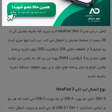
می‌کند و عملکرد روزانه عالی را همراه با عملکرد نرم و سریع به شما
ارائه می‌دهد که پردازش خوبی با کارت گرافیک Intel Graphics UHD
برای شما به ارمغان خواهد آورد. همچنین از یک تجربه چندرسانه ای
کامل در لپ تاپ IdeaPad Slim 3 لذت ببرید که ناحیه نمایش آن تا
20 درصد از صفحه نمایش را اشغال می کند. لپ تاپ لنوو سری آیدیا
پد اسلیم 3 از حافظه داخلی 256 گیگابایت SSD برای ذخیره برنامه
های شما و رم 4 گیگابایت DDR4 بهره می برد که به راحتی می توانید
عکس، فیلم و سایر برنامه های خود را بر روی حافظه دستگاه ذخیره
داشته باشید.
نوع اتصال لپ تاپ IdeaPad 3
Slim 3 دارای دو پورت USB-A و یک پورت USB-C می باشد که هر دو
بر اساس استاندارد USB 3.1 Gen 1 کار می کنند و سرعت انتقال داده