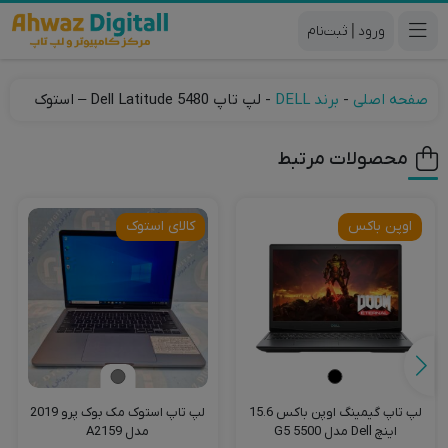
|
صفحه اصلی
-
برند DELL
-
لپ تاپ Dell Latitude 5480 – استوک
محصولات مرتبط
اوپن باکس
کالای استوک
لپ تاپ گیمینگ اوپن باکس 15.6
لپ تاپ استوک مک بوک پرو 2019
اینچ Dell مدل G5 5500
مدل A2159