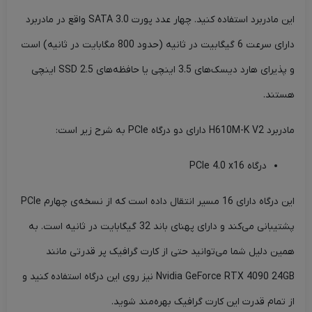
این مادربرد استفاده کنید. چهار عدد پورت SATA 3.0 واقع در مادربرد
دارای سرعت 6 گیگابیت در ثانیه (حدود 800 مگابایت در ثانیه) است
و پذیرای هارد دیسک‌های 3.5 اینچی یا حافظه‌های SSD 2.5 اینچی
هستند.
مادربرد H610M-K V2 دارای دو درگاه PCIe به شرح زیر است:
درگاه PCIe 4.0 x16
این درگاه دارای 16 مسیر انتقال داده است که از نسخه‌ی چهارم PCIe
پشتیبانی می‌کند و دارای پهنای باند 32 گیگابایت در ثانیه است. به
همین دلیل شما می‌توانید حتی از کارت گرافیک پر قدرتی مانند
Nvidia GeForce RTX 4090 24GB نیز روی این درگاه استفاده کنید و
از تمام قدرت این کارت گرافیک بهره‌مند شوید.