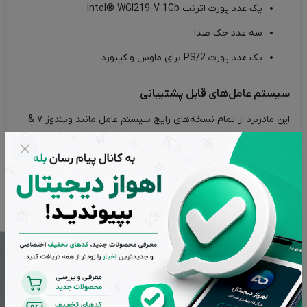
یک عدد پورت اترنت Intel® WGI219-V 1Gb
سه عدد جک صدا
یک عدد پورت PS/2 برای ماوس و کیبورد
سیستم عامل‌های قابل پشتیبانی
این مادربرد از تمام نسخه‌های رایج سیستم عامل مانند ویندوز ۷ &
۸.۱ & ۱۰ & ۱۱ – لینوکس – اندروید – هکینتاش پشتیبانی می‌کند.
بایوس
BIOS یا Basic Input/Output System، یک نرم‌افزار کوچک است که
بر روی مادربردها نصب می‌شود. این برنامه بوت سیستم (Boot
Loader) اصلی کامپیوتر است که قبل از اجرای سیستم عامل بر روی
سیستم اجرا می‌شود.