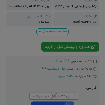
کارت صدا
مدل کارت صدا
پشتیبانی از پخش ۲۴ بیت و ۱۹۲ ک
ریل‌تک ALC۸۹۷ و ۷.۱ کاناله با صد
یلوهرتز / پشتیبانیِ پنل پشت از و
ای فراگیر و کیفیت بالا
رودی و خروجیِ صدا و ورودیِ می
کارت شبکه
جک 3.5 میلیمتری
کروفون / پشتیبانیِ پنل جلو از ورو
Intel WGI۲۱۹V ۱Gb
سه عدد
دی و خروجیِ صدا / دارای فناوری
تشخیص صدا
مشاهده همه ویژگی‌ها
مشاوره و پرسش قبل از خرید
شناسه محصول:
AHW-297
تاریخ به روز رسانی:
15 اردیبهشت 1404
تعداد بازدید:
2,030 بازدید
گارانتی
گارانتی ۳۶ ماهه تعویض فاطر