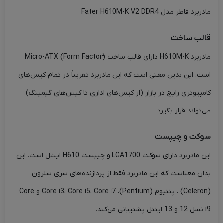
مادربرد فاطر مدل Fater H610M-K V2 DDR4
قالب ساخت
مادربرد H610M-K دارای قالب ساخت (ّForm Factor) Micro-ATX
است. این بدین معنی است که این مادربرد تقریباً در تمام کیس‌های
کامپیوتریِ رایج در بازار (از کیس‌های اداری تا کیس‌های گیمینگ)
می‌تواند قرار بگیرد.
سوکت و چیپست
این مادربرد دارای سوکت LGA1700 و چیپست H610 اینتل است. این
بدان معناست که این مادربرد فقط از پردازنده‌های سری سلرون
(Celeron) ، پنتیوم (Pentium)، Core i3، Core i5، Core i7 و Core
i9 نسل 12 و 13 اینتل پشتیبانی می‌کند.