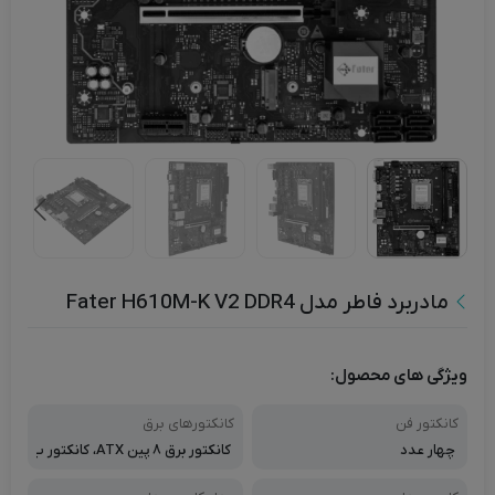
مادربرد فاطر مدل Fater H610M-K V2 DDR4
ویژگی های محصول:
کانکتور فن
کانکتورهای برق
چهار عدد
کانکتور برق ۸ پین ATX، کانکتور ب
رق اصلی ۲۴ پبن ATX