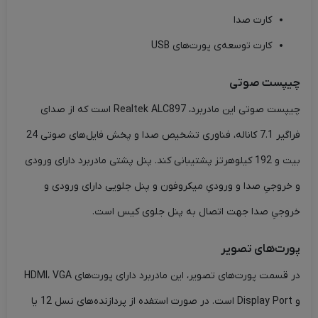
کارت صدا
کارت توسعه‌ی پورت‌های USB
چیپست صوتی
چیپست صوتی این مادربرد، Realtek ALC897 است که از صدای
فراگیر 7.1 کاناله، فناوری تشخیص صدا و پخش فایل‌های صوتی 24
بیت و 192 کیلوهرتز پشتیبانی کند. پنل پشتی مادربرد دارای ورودی
و خروجیِ صدا و ورودیِ میکروفون و پنل جلویی دارای ورودی و
خروجیِ صدا جهت اتصال به پنل جلوی کیس است.
پورت‌های تصویر
در قسمت پورت‌های تصویر، این مادربرد دارای پورت‌های HDMI، VGA
و Display Port است. در صورت استفده از پردازنده‌های نسل 12 یا