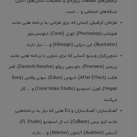
نرم‌افزارهای مطالعات پروژه‌ای و تحقیقات، کلاس‌های آنلاین،
شبکه‌های اجتماعی و … است.
طراحان گرافیکی: کسانی که برای طراحی به برنامه هایی مانند
فتوشاپ (Photoshop)، کورل (Corel)، ایلوستریتور
(Illustrator)، این دیزاین (InDesign) و …، نیاز دارند.
تدوین‌گران ویدیو: کسانی که برای تدوین با برنامه هایی مانند
پریمیر (Premiere)، داوینچی ریزالو (Davinchi Resolve)، افتر
افکت (After Effect)، ادیوس (Edius)، سونی وگاس (Sony
Vegas)، کورل استودیو (Corel Video Studio) و …، کار
می‌کنند.
آهنگ‌سازان: آهنگ‌سازان و DJ هایی که نیاز به برنامه‌هایی
مانند کیو بیس (CuBase)، اب ال استودیو (FL Studio)،
آدیشن (Audition)، آبلتون (Ableton) و … دارند.