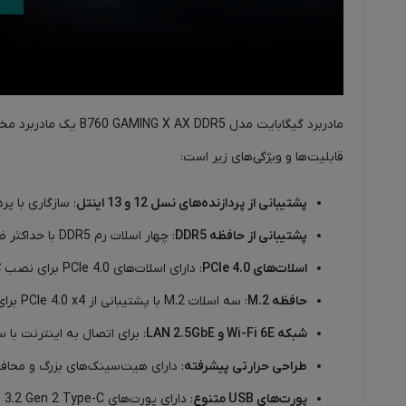
قابلیت‌ها و ویژگی‌های زیر است:
پشتیبانی از پردازنده‌های نسل 12 و 13 اینتل
: سازگاری با پردازنده‌های  Pentium
پشتیبانی از حافظه DDR5
: چهار اسلات رم DDR5 با حداکثر ظرفیت 128 گیگابایت و پشتیبانی از پروفایل‌های XMP برای افزایش کارایی رم.
اسلات‌های PCIe 4.0
: دارای اسلات‌های PCIe 4.0 برای نصب کارت‌های گرافیکی و تجهیزات جانبی با پهنای باند بالا.
حافظه M.2
: سه اسلات M.2 با پشتیبانی از PCIe 4.0 x4 برای نصب SSDهای پرسرعت.
شبکه Wi-Fi 6E و LAN 2.5GbE
: برای اتصال به اینترنت با 
طراحی حرارتی پیشرفته
: دارای هیت‌سینک‌های بزرگ و محافظ
پورت‌های USB متنوع
: دارای پورت‌های USB 3.2 Gen 2 Type-C و Type-A برای انتقال داده با سرعت بالا.