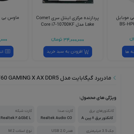
ی موبایل
ماوس بی 
پردازنده مرکزی اینتل سری Comet
Lake مدل Core i7-10700KF
ءء
,000
34,000,000
تومانءء
افزودن به سبد خرید
ه ها
ان
مادربرد گیگابایت مدل B760 GAMING X AX DDR5
ویژگی های محصول:
کانکتورهای برق
کارت صدا
کارت شبکه
کانکتور برق ۸ پین A
Realtek Audio CO
Realtek ۲.۵GbE L
TX، کانکتور برق اصل
DEC
AN chip (۲.۵ Gbp
ی ۲۴ پبن ATX
s/۱ Gbps/۱۰۰ Mbp
جک 3.5 میلیمتری
هدر USB 2.0
نوع اسلات M.2