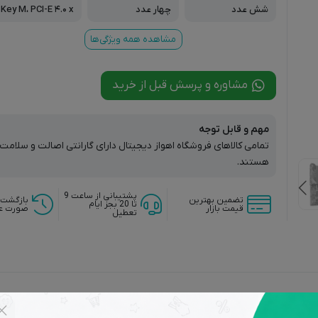
s)
شش عدد
چهار عدد
Key M، PCI-E ۴.۰ x
۴
مشاهده همه ویژگی‌ها
مشاوره و پرسش قبل از خرید
مهم و قابل توجه
تمامی کالاهای فروشگاه اهواز دیجیتال دارای گارانتی اصالت و سلام
هستند.
پشتیبانی از ساعت 9
تضمین بهترین
بازگشت 
تا 20 بجز ایام
قیمت بازار
صورت ع
تعطیل