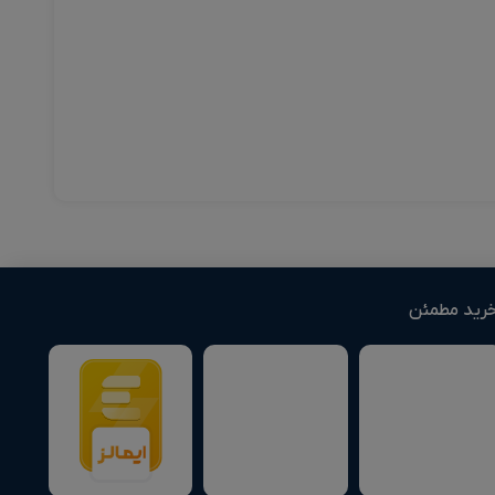
رید مطمئن