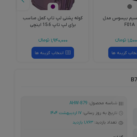
سیم‌ بیسوس مدل
کوله پشتی لپ تاپ کمل مناسب
کی
F01A
برای لپ تاپ 15.6 اینچی
1,500
تومانءء
1,940,000
تومانءء
تخاب گزینه ها
انتخاب گزینه ها
شناسه محصول:
AHW-879
تاریخ به روز رسانی:
17 اردیبهشت 1404
تعداد بازدید:
1,763 بازدید