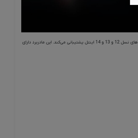
مادربرد گیگابایت مدل B760 GAMING X AX DDR5 یک مادربرد مخصوص گیمینگ است که بر پایه چیپست Intel B760 ساخته شده و از پردازنده‌های نسل 12 و 13 و 14 اینتل پشتیبانی می‌کند. این مادربرد دارای