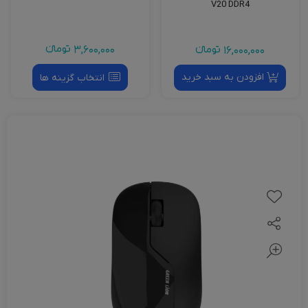
V20 DDR4
3,600,000
تومانءء
16,000,000
تومانءء
افزودن به سبد خرید
انتخاب گزینه ها