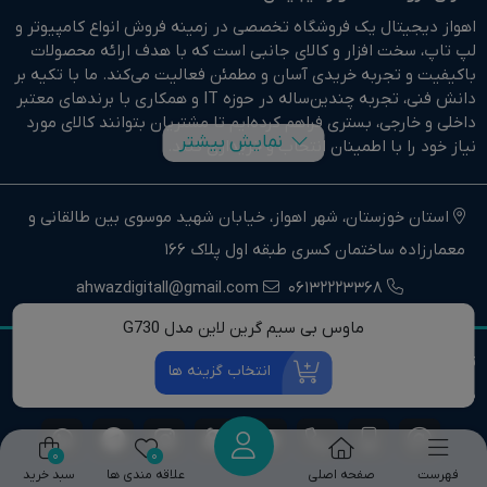
اهواز دیجیتال یک فروشگاه تخصصی در زمینه فروش انواع کامپیوتر و
لپ تاپ، سخت افزار و کالای جانبی است که با هدف ارائه محصولات
باکیفیت و تجربه خریدی آسان و مطمئن فعالیت می‌کند. ما با تکیه بر
دانش فنی، تجربه چندین‌ساله در حوزه IT و همکاری با برندهای معتبر
داخلی و خارجی، بستری فراهم کرده‌ایم تا مشتریان بتوانند کالای مورد
نمایش بیشتر
نیاز خود را با اطمینان انتخاب و خریداری کنند.
در وبسایت اهواز دیجیتال براحتی خرید آنلاین انجام دهید و در
کوتاهترین زمان ممکن کالای خود را تحویل بگیرید.
استان خوزستان، شهر اهواز، خیابان شهید موسوی بین طالقانی و
معمارزاده ساختمان کسری طبقه اول پلاک 166
ما وارد کننده مستقیم انواع کامپیوتر،لپ تاپ و سخت افزار استوک و
اوپن باکس در جنوب غرب کشور هستیم.
ahwazdigitall@gmail.com
06132223368
اهواز دیجیتال نماینده فروش و خدمات انواع کامپیوترهای خانگی و
ماوس بی سیم گرین لاین مدل G730
حرفه ای و همچنین انواع لپتاپ، سخت افزار و کالای جانبی در استان
تمامی حقوق مادی و معنوی این وب سایت برای مرکز کامپیوتر اهواز
خوزستان و جنوب غرب کشور است.
انتخاب گزینه ها
دیجیتال محفوظ است.
اهواز دیجیتال تنها یک فروشگاه نیست، بلکه یک مرجع تخصصی
کامپیوتر و لپ تاپ است. تیم مشاوره و پشتیبانی ما آماده راهنمایی
خریداران در انتخاب درست و ارائه خدمات پس از فروش است.
0
0
فهرست
صفحه اصلی
علاقه مندی ها
سبد خرید