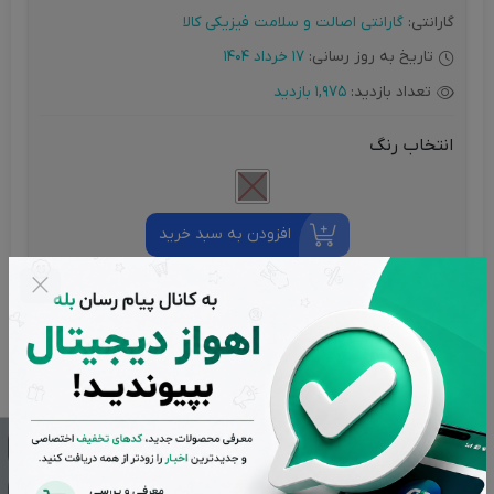
گارانتی:
گارانتی اصالت و سلامت فیزیکی کالا
تاریخ به روز رسانی:
17 خرداد 1404
تعداد بازدید:
1,975 بازدید
انتخاب رنگ
افزودن به سبد خرید
درخواست مرجوع کردن کالا در گروه ماوس (موشواره) با دلیل
"انصراف از خرید" تنها در صورتی قابل تایید است که کالا در شرایط
اولیه باشد (در صورت پلمپ بودن، کالا نباید باز شده باشد).
تضمین بهترین قیمت بازار
پشتیبانی از ساعت 9 تا 20 بجز ایام تعطیل