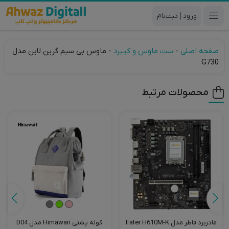
|
صفحه اصلی
-
ست ماوس و کیبرد
-
ماوس بی سیم گرین لاین مدل
G730
محصولات مرتبط
کوله پشتی Himawari مدل D04
مادربرد فاطر مدل Fater H610M-K