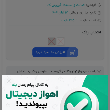
گارانتی:
اصالت و سلامت فیزیکی کالا
تاریخ به روز رسانی:
17 آبان 1404
تعداد بازدید:
2,463 بازدید
انتخاب رنگ
افزودن به سبد خرید
درخواست مرجوع کردن کالا در گروه ست ماوس و کیبرد با دلیل
"انصراف از خرید" تنها در صورتی قابل تایید است که کالا در شرایط
اولیه باشد (در صورت پلمپ بودن، کالا نباید باز شده باشد).
تضمین بهترین قیمت بازار
پشتیبانی از ساعت 9 تا 20 بجز ایام تعطیل