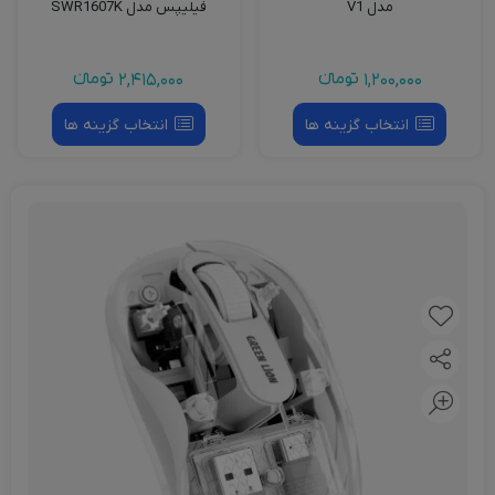
مدل V1
فیلیپس مدل SWR1607K
1,200,000
تومانءء
2,415,000
تومانءء
انتخاب گزینه ها
انتخاب گزینه ها