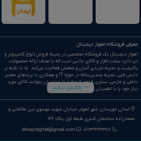
معرفی فروشگاه اهواز دیجیتال
اهواز دیجیتال یک فروشگاه تخصصی در زمینه فروش انواع کامپیوتر و
لپ تاپ، سخت افزار و کالای جانبی است که با هدف ارائه محصولات
باکیفیت و تجربه خریدی آسان و مطمئن فعالیت می‌کند. ما با تکیه بر
دانش فنی، تجربه چندین‌ساله در حوزه IT و همکاری با برندهای معتبر
داخلی و خارجی، بستری فراهم کرده‌ایم تا مشتریان بتوانند کالای مورد
نمایش بیشتر
نیاز خود را با اطمینان انتخاب و خریداری کنند.
در وبسایت اهواز دیجیتال براحتی خرید آنلاین انجام دهید و در
کوتاهترین زمان ممکن کالای خود را تحویل بگیرید.
استان خوزستان، شهر اهواز، خیابان شهید موسوی بین طالقانی و
معمارزاده ساختمان کسری طبقه اول پلاک 166
ما وارد کننده مستقیم انواع کامپیوتر،لپ تاپ و سخت افزار استوک و
اوپن باکس در جنوب غرب کشور هستیم.
ahwazdigitall@gmail.com
06132223368
اهواز دیجیتال نماینده فروش و خدمات انواع کامپیوترهای خانگی و