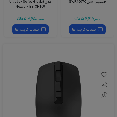
فیلیپس مدل SWR1607K
مدل UltraJoy Series Gigabit
Network BS-OH109
2,415,000
تومانءء
4,250,000
تومانءء
انتخاب گزینه ها
انتخاب گزینه ها