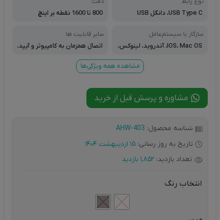
نوع رابط
دقت
USB Type C، دانگل USB
800 تا 1600 نقطه بر اینچ
سازگار با سیستم‌عامل‌
سایر قابلیت ها
IOS، Mac OS، آندروید، لینوکس،
اتصال همزمان به کامپیوتر و آیپد،
ویندوز
دکمه تغییر DPI، قابلیت اتصال با ب
لوتوث و دانگل وایرلس، قابلیت کا
مشاهده همه ویژگی‌ها
رکردن با هر دو دست
مشاوره و پرسش قبل از خرید
شناسه محصول:
AHW-403
تاریخ به روز رسانی:
15 اردیبهشت 1404
تعداد بازدید:
1,852 بازدید
انتخاب رنگ