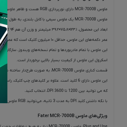
ماوس MCR-7000B دارای نورپردازی RGB هست و ظاهر ماوس هم شبیه شخصیت Iron Man (مرد آهنی) طراحی شده است..
ماوس MCR-7000B یک ماوس سیمی با کابل بلندی، به طول 150 سانتیمتر است.
ابعاد این محصول، ۱۲۳.۱×۷۵.۸×۳۹.۲ میلیمتر و وزن آن هم ۹۴ گرم است. وزن این ماوس، نسبت به ابعادش، کاملاً قابل قبول است و جزء ماوس‌های سبک به حساب می‌آید.
عمر دکمه‌های این ماوس، حداقل ۱۰ میلیون کلیک است که عمر بالایی به شمار می‌آید.
این ماوس با تمام مادربوردها و تمام نسخه‌های ویندوز، سازگار است
اسکرول این ماوس از کیفیت بسیار بالایی برخوردار است.
قسمت کناری ماوس MCR-7000B، به صورت طرح‌دار ساخته شده که باعث می‌شود اگر دست شما عرق کند، دستتان سُر نخورد.
که می توانید بین 1200 تا 3600 DPI، انتخاب کنید.
با نگه داشتن کلید DPI به مدت 3 ثانیه، می‌توانید RGB ماوس را خاموش یا روشن نمایید.
ویژگی‌های ماوس Fater MCR-7000B
Plug and Use: ماوس MCR-7000B نیاز به هیچ نرم‌افزاری جهت کار کردن، ندارد. فقط کافی است که ماوس را به کامپیوتر یا لپ‌تاپ یا … وصل کنید.