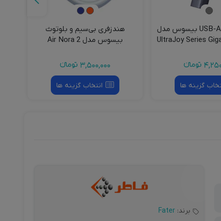
هاب 4 پورت USB-A بیسوس مدل
هندزفری بی‌سیم و بلوتوث
پایه
UltraJoy Series Gig
بیسوس مدل Air Nora 2
NGTW320203
BS-OH1
4,250
تومانءء
3,500,000
تومانءء
تخاب گزینه ها
انتخاب گزینه ها
برند:
Fater