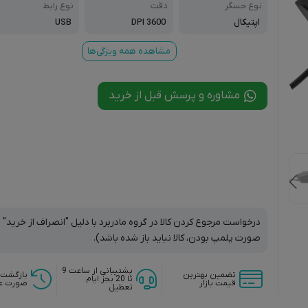
نوع حسگر
دقت
نوع رابط
اپتیکال
3600 DPI
USB
مشاهده همه ویژگی‌ها
مشاوره و پرسش قبل از خرید
درخواست مرجوع کردن کالا در گروه مادربرد با دلیل "انصراف از خرید" ت
صورت پلمپ بودن، کالا نباید باز شده باشد).
پشتیبانی از ساعت 9
تضمین بهترین
بازگشت 
تا 20 بجز ایام
قیمت بازار
صورت ع
تعطیل