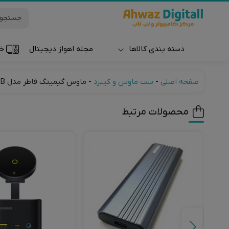
دسته بندی کالاها
مجله اهواز دیجیتال
خر
ساعت و مچ بند
صفحه اصلی
-
ست ماوس و کیبرد
-
ماوس گیمینگ فاطر مدل Fater MCR-7000B
محصولات مرتبط