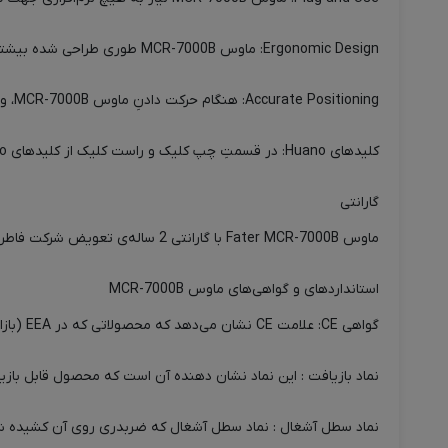
Ergonomic Design: ماوس MCR-7000B طوری طراحی شده بیشترین سازگاری را با دست انسان داشته باشد و در استفاده طولانی مدت، کمترین میزان خستگی را به کاربر انتقال دهد.
Accurate Positioning: هنگام حرکت دادنِ ماوس MCR-7000B، وضعیت و موقعیت مکانیِ ماوس، با بالاترین دقت، نمونه‌برداری می‌شود.
کلیدهای Huano: در قسمتِ چپ کلیک و راست کلیک از کلیدهای Huano استفاده شده است. این کلیدها کیفیت بالایی دارند. حتی در تمام ماوس‌های Zowie از برند BenQ از همین کلیدها استفاده شده است.
گارانتی
ماوس Fater MCR-7000B با گارانتی 2 ساله‌ی تعویض شرکت فاطر، به بازار عرضه شده است.
استانداردهای و گواهی‌های ماوس MCR-7000B
گواهی CE: علامت CE نشان می‌دهد که محصولاتی که در EEA (بازارهای منطقه اقتصادی اروپا) به فروش می‌رسند، مورد ارزیابی قرار گرفته‌اند تا شرایط ایمنی، سلامتی و حفاظت از محیط زیست را بالا ببرند.
نماد بازیافت : این نماد نشان دهنده آن است که محصول قابل بازی
نماد سطل آشغال : نماد سطل آشغال که ضربدری روی آن کشیده شده