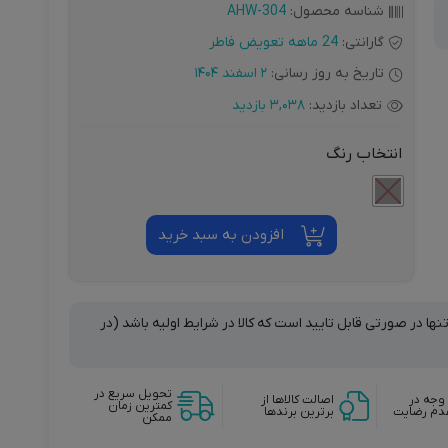
شناسه محصول:
AHW-304
گارانتی:
24 ماهه تعویض فاطر
تاریخ به روز رسانی:
2 اسفند 1404
تعداد بازدید:
3,038 بازدید
انتخاب رنگ
افزودن به سبد خرید
نها در صورتی قابل تایید است که کالا در شرایط اولیه باشد (در
تحویل سریع در
وجه در
اصالت کالاها از
کمترین زمان
دم رضایت
برترین برندها
ممکن