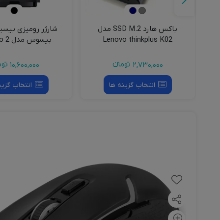
باکس هارد SSD M.2 مدل
Lenovo thinkplus K02
بیسوس مدل MagPro 2
2,730,000
تومانءء
10,600,000
توم
انتخاب گزینه ها
انتخاب گزین