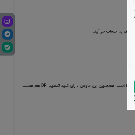
این ماوس دارای 6 کلید است. علاوه بر کلیدهای چپ کلیک، راست کلیک و اسکرول، دو کلیدِ دیگر برای Backward (رو به عقب) و Forward (رو به جلو) است. همچنین این ماوس دارای کلید تنظیم DPI هم هست