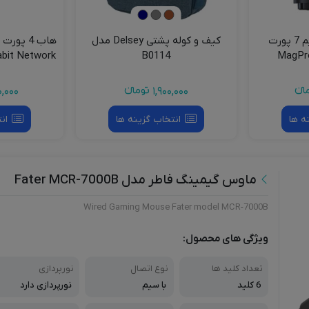
شارژر رومیزی بیسیم 7 پورت
کیف و کوله پشتی Delsey مدل
abit Network
B0114
09
انءء
1,900,000
تومانءء
,000
ه ها
انتخاب گزینه ها
ان
ماوس گیمینگ فاطر مدل Fater MCR-7000B
Wired Gaming Mouse Fater model MCR-7000B
ویژگی های محصول:
تعداد کلید ها
نوع اتصال
نورپردازی
6 کلید
با سیم
نورپردازی دارد