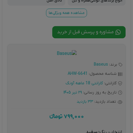
انواع برندهای گوشی‌همراه و تبل
کالای اصل
ت در سایز ۴ تا ۱۲.۹ اینچ
مشاهده همه ویژگی‌ها
مشاوره و پرسش قبل از خرید
برند:
Baseus
شناسه محصول:
AHW-6641
گارانتی:
گارانتی 18 ماهه آونگ
تاریخ به روز رسانی:
29 تیر 1405
تعداد بازدید:
33 بازدید
799,000
تومانءء
انتخاب رنگ
: سفید