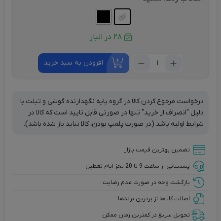
28 در انبار
تعداد:
افزودن به سبد خرید
پایه
نگهدارنده
گوشی
درخواست مرجوع کردن کالا در گروه پایه نگهدارنده گوشی و تبلت با
موبایل
دلیل "انصراف از خرید" تنها در صورتی قابل تایید است که کالا در
بیسوس
شرایط اولیه باشد (در صورت پلمپ بودن، کالا نباید باز شده باشد).
مدل
BS-
تضمین بهترین قیمت بازار
HP008
پشتیبانی از ساعت 9 تا 20 بجز ایام تعطیل
بازگشت وجه در صورت عدم رضایت
اصالت کالاها از برترین برندها
تحویل سریع در کمترین زمان ممکن