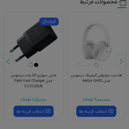
محصولات مرتبط
اورجینال
هدست بلوتوثی گیمینگ بیسوس
شارژر دیواری 20 وات بیسوس
مدل AeQur GH02
مدل Palm Fast Charger
CCZC20UE
9,000,000
تومانءء
1,115,000
تومانءء
انتخاب گزینه ها
انتخاب گزینه ها