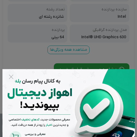
ل
سازنده پردازنده
تعداد رشته
Intel
شانزده رشته ای
مدل پردازنده گرافیکی
پردازنده
Intel® UHD Graphics 630
64 بیتی
مشاهده همه ویژگی‌ها
مشاوره و پرسش قبل از خرید
شناسه محصول:
AHW-576
تاریخ به روز رسانی:
17 اردیبهشت 1404
تعداد بازدید:
1,071 بازدید
ناموجود