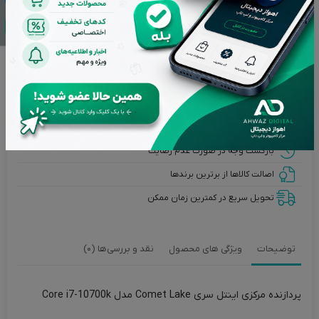
مهم و قابل توجه
تمامی کالاهای فروشگاه اهواز دیجیتال دارای گارانتی اصالت و
سلامت فیزیکی می باشند و کلیه کالاهای استوک دارای ده روز مهلت
تست هستند.
تضمین بهترین قیمت بازار
پشتیبانی از ساعت 9 تا 20 بجز ایام تعطیل
بازگشت وجه در صورت عدم رضایت
اصالت کالاها از برترین برندها
تحویل سریع در کمترین زمان ممکن
توضیحات
ویژگی های محصول
نقد و بررسی‌ها (0)
پردازنده مرکزی اینتل سری Comet Lake مدل Core i7-10700k