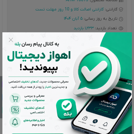
شناسه محصول:
AHW-10073
گارانتی:
گارانتی اصالت کالا و 10 روز مهلت تست
تاریخ به روز رسانی:
5 آبان 1404
تعداد بازدید:
1,233 بازدید
ناموجود
مهم و قابل توجه
تمامی کالاهای فروشگاه اهواز دیجیتال دارای گارانتی اصالت و
سلامت فیزیکی می باشند و کلیه کالاهای استوک دارای ده روز مهلت
تست هستند.
تضمین بهترین قیمت بازار
پشتیبانی از ساعت 9 تا 20 بجز ایام تعطیل
بازگشت وجه در صورت عدم رضایت
اصالت کالاها از برترین برندها