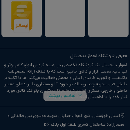
معرفی فروشگاه اهواز دیجیتال
اهواز دیجیتال یک فروشگاه تخصصی در زمینه فروش انواع کامپیوتر و
لپ تاپ، سخت افزار و کالای جانبی است که با هدف ارائه محصولات
باکیفیت و تجربه خریدی آسان و مطمئن فعالیت می‌کند. ما با تکیه بر
دانش فنی، تجربه چندین‌ساله در حوزه IT و همکاری با برندهای معتبر
داخلی و خارجی، بستری فراهم کرده‌ایم تا مشتریان بتوانند کالای مورد
نمایش بیشتر
نیاز خود را با اطمینان انتخاب و خریداری کنند.
در وبسایت اهواز دیجیتال براحتی خرید آنلاین انجام دهید و در
کوتاهترین زمان ممکن کالای خود را تحویل بگیرید.
استان خوزستان، شهر اهواز، خیابان شهید موسوی بین طالقانی و
معمارزاده ساختمان کسری طبقه اول پلاک 166
ما وارد کننده مستقیم انواع کامپیوتر،لپ تاپ و سخت افزار استوک و