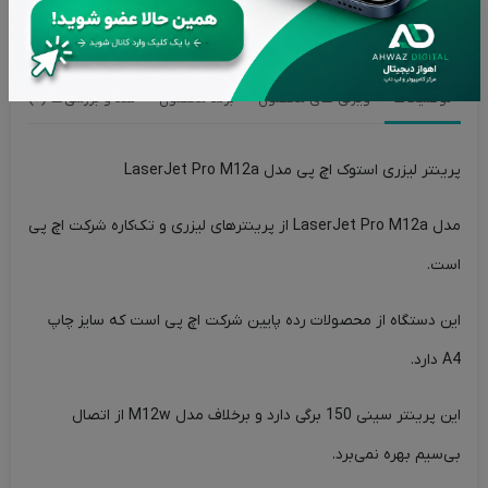
تحویل سریع در کمترین زمان ممکن
توضیحات
ویژگی های محصول
برند محصول
نقد و بررسی‌ها (0)
پرینتر لیزری استوک اچ پی مدل LaserJet Pro M12a
مدل LaserJet Pro M12a از پرینترهای لیزری و تک‌کاره شرکت اچ پی
است.
این دستگاه از محصولات رده پایین شرکت اچ پی است که سایز چاپ
A4 دارد.
این پرینتر سینی 150 برگی دارد و برخلاف مدل M12w از اتصال
بی‌سیم بهره نمی‌برد.