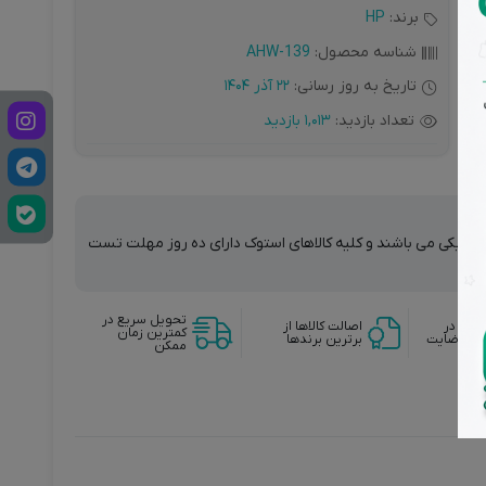
برند:
HP
شناسه محصول:
AHW-139
تاریخ به روز رسانی:
22 آذر 1404
تعداد بازدید:
1,013 بازدید
ت فیزیکی می باشند و کلیه کالاهای استوک دارای ده روز مهلت تست
تحویل سریع در
وجه در
اصالت کالاها از
کمترین زمان
دم رضایت
برترین برندها
ممکن