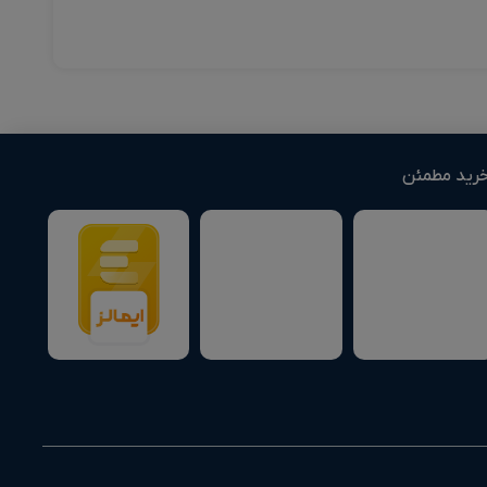
رید مطمئن