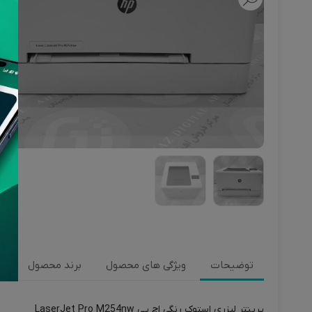
توضیحات
ویژگی های محصول
برند محصول
ن
پرینتر لیزری استوک رنگی اچ پی LaserJet Pro M254nw