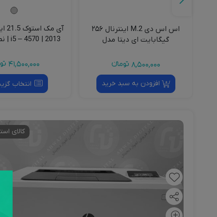
آی مک
D تک
اس اس دی M.2 اینترنال ۲۵۶
گیگابایت ای دیتا مدل
HD
MTA
SM2P41C8 (بدون جعبه)
41,500,000
توم
8,500,000
تومانءء
افزودن به سبد خرید
انتخاب گزین
کالای است