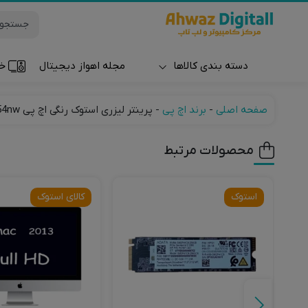
دسته بندی کالاها
مجله اهواز دیجیتال
خر
ساعت و مچ بند
صفحه اصلی
-
برند اچ پی
-
پرینتر لیزری استوک رنگی اچ پی LaserJet Pro M254nw
محصولات مرتبط
استوک
کالای استوک