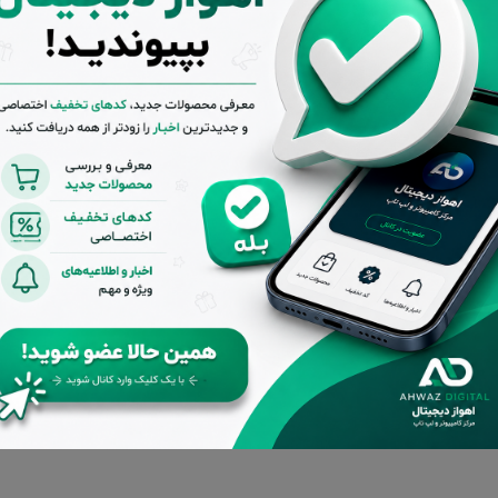
سازگار با سیستم‌عامل‌
توان چاپ ماهیانه
نوع چاپ
Mac OS، لینوکس، و
45000 برگ
رنگی، لیزری
یندوز
مشاهده همه ویژگی‌ها
مشاوره و پرسش قبل از خرید
مهم و قابل توجه
تمامی کالاهای فروشگاه اهواز دیجیتال دارای گارانتی اصالت و سلام
هستند.
پشتیبانی از ساعت 9
تضمین بهترین
بازگشت 
تا 20 بجز ایام
قیمت بازار
صورت ع
تعطیل
قد و بررسی‌ها (0)