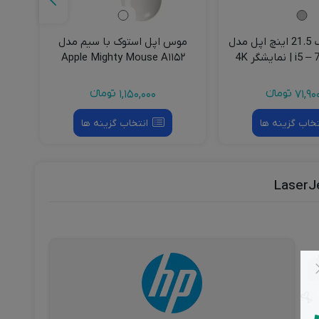
آی مک استوک 21.5 اینچ اپل مدل
موس اپل استوک با سیم مدل
Apple Mighty Mouse A۱۱۵۲
71,90
تومانءء
1,150,000
تومانءء
تخاب گزینه ها
انتخاب گزینه ها