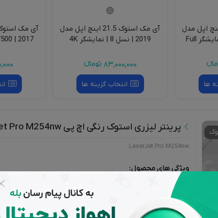
 استوک 21.5 اینچ اپل مدل
آی مک استوک 21.5 اینچ اپل مدل
2013 | i5 – 4570 | نمایشگر Full
2019 | نسل 8 | نمایشگر 4K
2017 | i5 – 7500 | نمایشگر 4K
انءء
83,000,000
تومانءء
0,000
ه ها
انتخاب گزینه ها
ان
پرینتر لیزری استوک رنگی اچ پی LaserJet Pro M254nw
وک
LaserJet Pro M254nw
ویژگی های محصول:
نوع پرینتر
طبقه‌بندی
مناسب برای
لیزری
تک کاره، خانگی
مصارف خانگی و ادار
ی