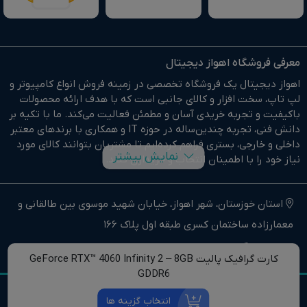
معرفی فروشگاه اهواز دیجیتال
اهواز دیجیتال یک فروشگاه تخصصی در زمینه فروش انواع کامپیوتر و
لپ تاپ، سخت افزار و کالای جانبی است که با هدف ارائه محصولات
باکیفیت و تجربه خریدی آسان و مطمئن فعالیت می‌کند. ما با تکیه بر
دانش فنی، تجربه چندین‌ساله در حوزه IT و همکاری با برندهای معتبر
داخلی و خارجی، بستری فراهم کرده‌ایم تا مشتریان بتوانند کالای مورد
نمایش بیشتر
نیاز خود را با اطمینان انتخاب و خریداری کنند.
در وبسایت اهواز دیجیتال براحتی خرید آنلاین انجام دهید و در
کوتاهترین زمان ممکن کالای خود را تحویل بگیرید.
استان خوزستان، شهر اهواز، خیابان شهید موسوی بین طالقانی و
معمارزاده ساختمان کسری طبقه اول پلاک 166
ما وارد کننده مستقیم انواع کامپیوتر،لپ تاپ و سخت افزار استوک و
اوپن باکس در جنوب غرب کشور هستیم.
ahwazdigitall@gmail.com
06132223368
کارت گرافیک پالیت GeForce RTX™ 4060 Infinity 2 – 8GB
اهواز دیجیتال نماینده فروش و خدمات انواع کامپیوترهای خانگی و
GDDR6
حرفه ای و همچنین انواع لپتاپ، سخت افزار و کالای جانبی در استان
تمامی حقوق مادی و معنوی این وب سایت برای مرکز کامپیوتر اهواز
خوزستان و جنوب غرب کشور است.
انتخاب گزینه ها