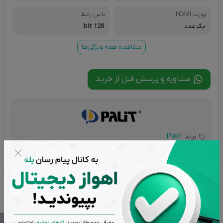
پورت HDMI
باس رابط
یک عدد
128 bit
مشاهده همه ویژگی‌ها
مشاوره و پرسش قبل از خرید
برند:
Palit
شناسه محصول:
AHW-910
گارانتی:
گارانتی 6 ماهه اهواز دیجیتال
تاریخ به روز رسانی:
19 آذر 1404
تعداد بازدید:
1,990 بازدید