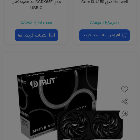
مدل CCDK65E به همراه کابل
Haswell مدل Core i3-4150
USB-C
4,980,000
تومانءء
1,680,000
تومانءء
افزودن به سبد خرید
انتخاب گزینه ها