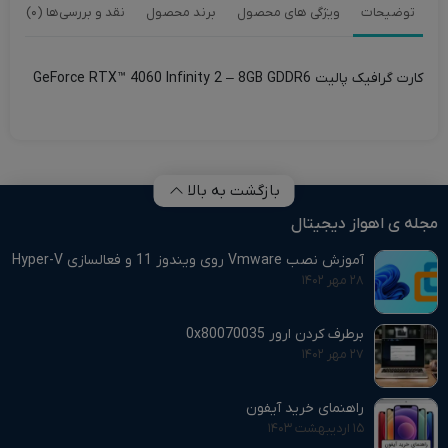
توضیحات
ویژگی های محصول
برند محصول
نقد و بررسی‌ها (0)
کارت گرافیک پالیت GeForce RTX™ 4060 Infinity 2 – 8GB GDDR6
بازگشت به بالا
مجله ی اهواز دیجیتال
آموزش نصب Vmware روی ویندوز 11 و فعالسازی Hyper-V
۲۸ مهر ۱۴۰۲
برطرف کردن ارور 0x80070035
۲۷ مهر ۱۴۰۲
راهنمای خرید آیفون
۱۵ اردیبهشت ۱۴۰۳