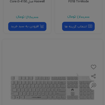
F01B Tri-Mode
Haswell مدل Core i3-4150
1,700,000
تومانءء
1,680,000
تومانءء
افزودن به سبد خرید
انتخاب گزینه ها