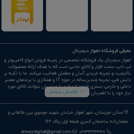
معرفی فروشگاه اهواز دیجیتال
اهواز دیجیتال یک فروشگاه تخصصی در زمینه فروش انواع کامپیوتر و
لپ تاپ، سخت افزار و کالای جانبی است که با هدف ارائه محصولات
باکیفیت و تجربه خریدی آسان و مطمئن فعالیت می‌کند. ما با تکیه بر
دانش فنی، تجربه چندین‌ساله در حوزه IT و همکاری با برندهای معتبر
داخلی و خارجی، بستری فراهم کرده‌ایم تا مشتریان بتوانند کالای مورد
نمایش بیشتر
نیاز خود را با اطمینان انتخاب و خریداری کنند.
در وبسایت اهواز دیجیتال براحتی خرید آنلاین انجام دهید و در
کوتاهترین زمان ممکن کالای خود را تحویل بگیرید.
استان خوزستان، شهر اهواز، خیابان شهید موسوی بین طالقانی و
معمارزاده ساختمان کسری طبقه اول پلاک 166
ما وارد کننده مستقیم انواع کامپیوتر،لپ تاپ و سخت افزار استوک و
اوپن باکس در جنوب غرب کشور هستیم.
ahwazdigitall@gmail.com
06132223368