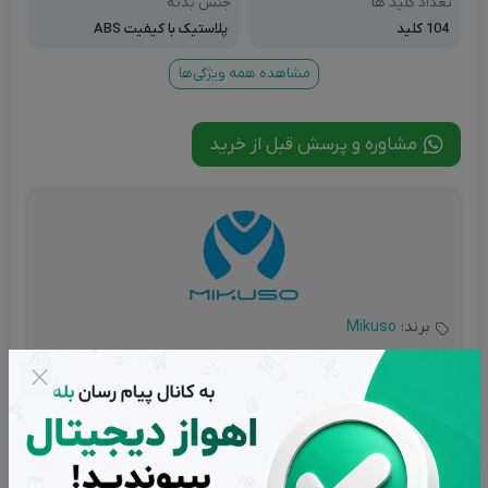
تعداد کلید ها
جنس بدنه
104 کلید
پلاستیک با کیفیت ABS
مشاهده همه ویژگی‌ها
مشاوره و پرسش قبل از خرید
برند:
Mikuso
شناسه محصول:
AHW-108
گارانتی:
گارانتی اصالت و سلامت فیزیکی کالا
تاریخ به روز رسانی:
2 اسفند 1404
تعداد بازدید:
2,833 بازدید