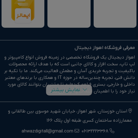
معرفی فروشگاه اهواز دیجیتال
اهواز دیجیتال یک فروشگاه تخصصی در زمینه فروش انواع کامپیوتر و
لپ تاپ، سخت افزار و کالای جانبی است که با هدف ارائه محصولات
باکیفیت و تجربه خریدی آسان و مطمئن فعالیت می‌کند. ما با تکیه بر
دانش فنی، تجربه چندین‌ساله در حوزه IT و همکاری با برندهای معتبر
داخلی و خارجی، بستری فراهم کرده‌ایم تا مشتریان بتوانند کالای مورد
نمایش بیشتر
نیاز خود را با اطمینان انتخاب و خریداری کنند.
در وبسایت اهواز دیجیتال براحتی خرید آنلاین انجام دهید و در
کوتاهترین زمان ممکن کالای خود را تحویل بگیرید.
استان خوزستان، شهر اهواز، خیابان شهید موسوی بین طالقانی و
معمارزاده ساختمان کسری طبقه اول پلاک 166
ما وارد کننده مستقیم انواع کامپیوتر،لپ تاپ و سخت افزار استوک و
اوپن باکس در جنوب غرب کشور هستیم.
ahwazdigitall@gmail.com
06132223368