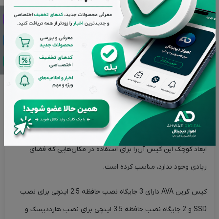
توضیحات
ویژگی های محصول
نقد و بررسی‌ها (0)
کیس کامپیوتر گرین مدل AVA
کیس «
AVA
» محصولی از شرکت «گرین» است که از فرم فاکتور
Mid
Tower
بهره می‌برد.
این کیس در گروه محصولات خانگی با مصارف غیرحرفه‌ای طبقه‌بندی
می‌شود.
ابعاد کوچک این کیس آن‌را برای استفاده در مکان‌هایی که فضای
زیادی وجود ندارد، مناسب کرده است.
کیس گرین
AVA
دارای 3 جایگاه نصب حافظه 2.5 اینچی برای نصب
SSD
و 2 جایگاه نصب حافظه 3.5 اینچی برای نصب هارددیسک و