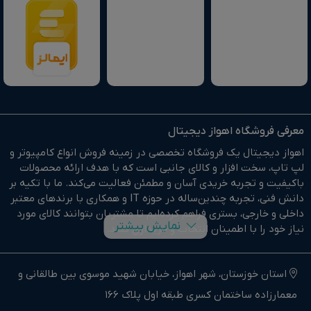
معرفی فروشگاه اهواز دیجیتال
اهواز دیجیتال یک فروشگاه تخصصی در زمینه فروش انواع کامپیوتر و
لپ تاپ، سخت افزار و کالای جانبی است که با هدف ارائه محصولات
باکیفیت و تجربه خریدی آسان و مطمئن فعالیت می‌کند. ما با تکیه بر
دانش فنی، تجربه چندین‌ساله در حوزه IT و همکاری با برندهای معتبر
داخلی و خارجی، بستری فراهم کرده‌ایم تا مشتریان بتوانند کالای مورد
نمایش بیشتر
نیاز خود را با اطمینان انتخاب و خریداری کنند.
در وبسایت اهواز دیجیتال براحتی خرید آنلاین انجام دهید و در
کوتاهترین زمان ممکن کالای خود را تحویل بگیرید.
استان خوزستان، شهر اهواز، خیابان شهید موسوی بین طالقانی و
معمارزاده ساختمان کسری طبقه اول پلاک 166
ما وارد کننده مستقیم انواع کامپیوتر،لپ تاپ و سخت افزار استوک و