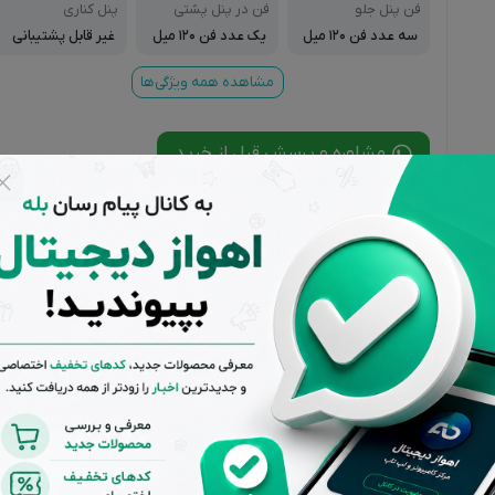
فن پنل جلو
فن در پنل پشتی
پنل کناری
سه عدد فن ۱۲۰ میل
یک عدد فن ۱۲۰ میل
غیر قابل پشتیبانی
ی‌متری
ی‌متری
مشاهده همه ویژگی‌ها
مشاوره و پرسش قبل از خرید
درخواست مرجوع کردن کالا در گروه مادربرد با دلیل "انصراف از خرید" ت
صورت پلمپ بودن، کالا نباید باز شده باشد).
پشتیبانی از ساعت 9
تضمین بهترین
بازگشت 
تا 20 بجز ایام
قیمت بازار
صورت ع
تعطیل