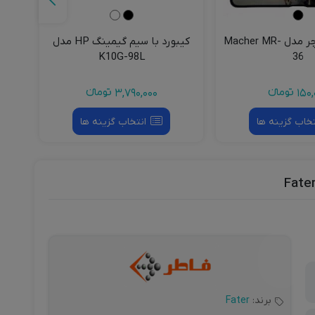
ماوس پد میچر مدل Macher MR-
کیبورد با سیم گیمینگ HP مدل
ماوس بی 
K10G-98L
36
150,
تومانءء
3,790,000
تومانءء
تخاب گزینه ها
انتخاب گزینه ها
برند:
Fater