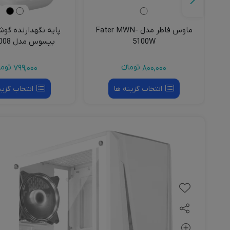
Ty بیسوس
ماوس فاطر مدل Fater MWN-
پایه نگهدارنده گوش
5100W
بیسوس مدل BS-HP008
800,000
تومانءء
799,000
تومان
انتخاب گزینه ها
انتخاب گزین