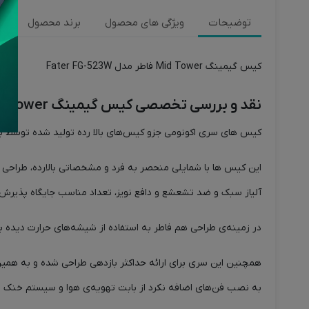
توضیحات
ویژگی های محصول
برند محصول
ن
کیس گیمینگ Mid Tower فاطر مدل Fater FG-523W
نقد و بررسی تخصصی کیس گیمینگ Mid Tower فاطر مدل Fater FG-523W
کیس های سری اکونومی جزو کیس‌های بالا رده تولید شده توسط بر
این کیس ها با شمایلی منحصر به فرد و مشخصاتی بالارده، طر
آلیاز سبک و ضد تشعشع و دافع نویز، تعداد مناسب جایگاه پذیرش درآور های 2.5 و 3.5 اینچی و سازگاری با انواع مادر برد های ATX، ITX و M-ATX این سری را به یک انتخ
در زمینه‌ی طراحی هم فاطر به استفاده از شیشه‌های حرارت دیده برای یک طرف کیس 
همچنین این سری برای ارائه حداکثر بازدهی طراحی شده و به همین عل
به نصب فن‌های اضافه نکرد از بابت تهویه‌ی هوا و سیستم خنک س