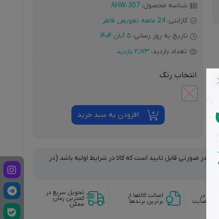
شناسه محصول:
AHW-307
گارانتی:
24 ماهه تعویض فاطر
تاریخ به روز رسانی:
5 آبان 1404
تعداد بازدید:
2,173 بازدید
انتخاب رنگ
افزودن به سبد خرید
نها در صورتی قابل تایید است که کالا در شرایط اولیه باشد (در
تحویل سریع در
وجه در
اصالت کالاها از
کمترین زمان
دم رضایت
برترین برندها
ممکن