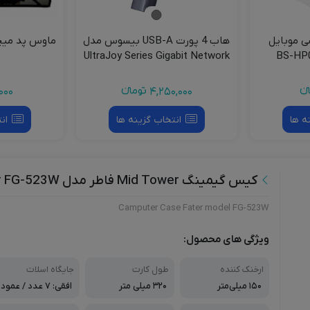
ی موبایل
هاب 4 پورت USB-A بیسوس مدل
UltraJoy Series Gigabit Network
BS-OH109
ءء
4,250,000
تومانءء
000
ه ها
انتخاب گزینه ها
ان
کیس گیمینگ Mid Tower فاطر مدل Fater FG-523W
Camputer Case Fater model FG-523W
ویژگی های محصول:
ارخنک کننده
طول کارت
جایگاه اسلات
۱۵۰ میلی‌متر
۳۲۰ میلی متر
افقی: ۷ عدد / عمود
ی: ندارد