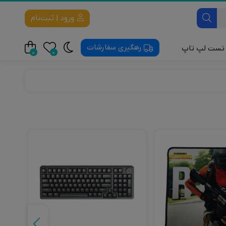
ورود | ثبت‌نام
رهگیری سفارشات
تست لپ تاپ
0
0
لت
 Mobile
Apple Mobile