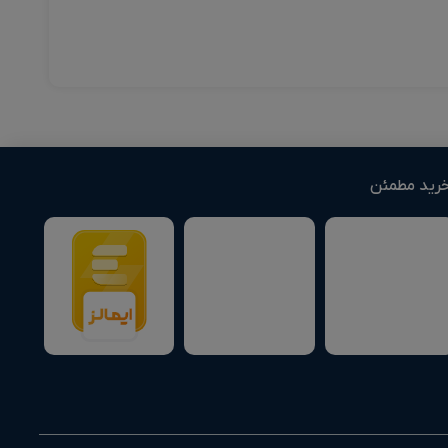
رید مطمئن