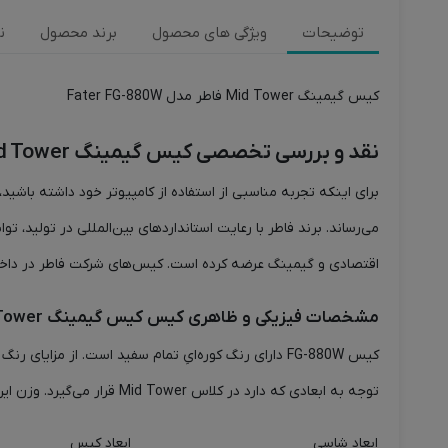
توضیحات
ویژگی های محصول
برند محصول
ن
کیس گیمینگ Mid Tower فاطر مدل Fater FG-880W
نقد و بررسی تخصصی کیس گیمینگ Mid Tower فاطر مدل Fater FG-880W
برای اینکه تجربه مناسبی از استفاده از کامپیوتر خود داشته باشی
می‌رساند. برند فاطر با رعایت استانداردهای بین‌المللی در تولید، 
اقتصادی و گیمینگ عرضه کرده است. کیس‌های شرکت فاطر در داخل کشور تولید و اسمبل می‌شوند. ک
مشخصات فیزیکی و ظاهری کیس کیس گیمینگ Mid Tower فاطر مدل Fater FG-880W
کیس FG-880W دارای رنگ کوره‌ایِ تمام سفید است. از م
توجه به ابعادی که دارد در کلاس Mid Tower قرار می‌گیرد. وزن این کیس 5900 گرم است که وزن متعادلی برای این کیس با این ابعاد به حساب می‌آید.
ابعاد شاسی
ابعاد کیس