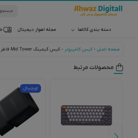
دسته بندی کالاها
مجله اهواز دیجیتال
خر
ساعت و مچ بند
صفحه اصلی
-
کیس کامپیوتر
-
کیس گیمینگ Mid Tower فاطر مدل Fater FG-880W
محصولات مرتبط
اورجینال