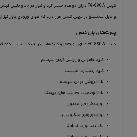
کیس FG-880W دارای دو عدد فیلتر گرد و غبار در بالا
و قابل شستشو در پایین کیس قرار دارد که هوای ورودیِ پاور نیز
پورت‌های پنل کیس
کیس FG-880W دارای پورت‌ها و کلیدهایی در قسمت بالاییِ خود است. این پورت‌ها و کلیدها عبارتند از:
کلید خاموش و روشن کردن سیستم
کلید ریستارت سیستم
LED روشن بودن سیستم
LED وضعیت فعالیت هارد دیسک
پورت خروجی هدفون
پورت ورودی میکروفون
یک عدد پورت USB 3
یک عدد پورت USB 2