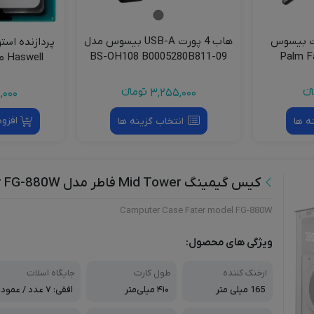
هاب 4 پورت USB-A بیسوس مدل
پردازنده استوک مرکزی اینتل سری
BS-OH108 B0005280B
Haswell مدل Core i3-4170
3,255,00
تومانءء
1,840,000
تومانءء
افزودن به سبد خرید
انتخاب گزینه ها
کیس گیمینگ Mid Tower فاطر مدل Fater FG-880W
Camputer Case Fater model FG-880W
ویژگی های محصول:
ارخنک کننده
طول کارت
جایگاه اسلات
165 میلی متر
۴۱۰ میلی‌متر
افقی: ۷ عدد / عمود
ی: ندارد