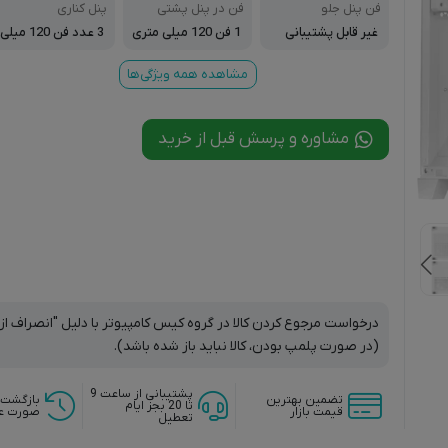
فن پنل جلو
فن در پنل پشتی
پنل کناری
غیر قابل پشتیبانی
1 فن 120 میلی متری
3 عدد فن 120 میلی
نصب شده
متری نصب شده
مشاهده همه ویژگی‌ها
مشاوره و پرسش قبل از خرید
درخواست مرجوع کردن کالا در گروه کیس کامپیوتر با دلیل "انصراف از 
(در صورت پلمپ بودن، کالا نباید باز شده باشد).
پشتیبانی از ساعت 9
تضمین بهترین
بازگشت 
تا 20 بجز ایام
قیمت بازار
صورت ع
تعطیل