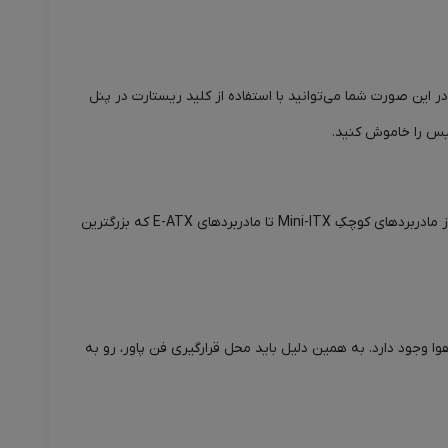
د. در این صورت شما می‌توانید با استفاده از کلید ریستارت در پنل
کیس را خاموش کنید.
کیس FG-880W از طیف وسیعی از مادربردها با استانداردهای Mini-ITX (ITX)، Micro-ATX (mATX)، ATX و E-ATX پشتیبانی می‌کند. این کیس از مادربردهای کوچکِ Mini-ITX تا مادربردهای E-ATX که بزرگترین
 هوا وجود دارد. به همین دلیل باید محل قرار‌گیری فن پاور، رو به