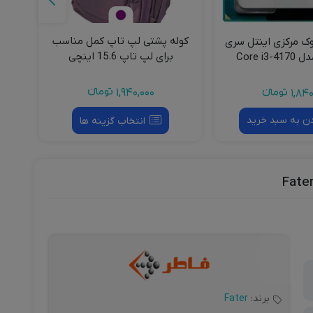
کوله پشتی لپ تاپ کمل مناسب
پایه نگهدارنده گوشی موبایل
برای لپ تاپ 15.6 اینچی
بیسوس مدل BS-HP008
1,940,000
تومانءء
799,000
تومانءء
انتخاب گزینه ها
انتخاب گزینه ها
برند:
Fater