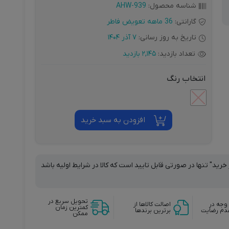
شناسه محصول:
AHW-939
گارانتی:
36 ماهه تعویض فاطر
تاریخ به روز رسانی:
7 آذر 1404
تعداد بازدید:
2,145 بازدید
انتخاب رنگ
افزودن به سبد خرید
خرید" تنها در صورتی قابل تایید است که کالا در شرایط اولیه باشد
تحویل سریع در
وجه در
اصالت کالاها از
کمترین زمان
دم رضایت
برترین برندها
ممکن