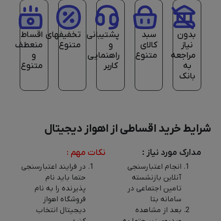
بدون
سبد
پشتیبانی
تخفیفهای
اقساط
نیاز
کالای
و
متنوع
منعطف
مراجعه
متنوع
راهنمایی
و
به
کاربر
متنوع
بانک
شرایط خرید اقساطی از اهواز دیجیتال
مدارک مورد نیاز :
نکات مهم :
انجام اعتبارسنجی
در فرایند اعتبارسنجی
آنلاین بازنشسته
حتما باید نام
تامین اجتماعی در
پذیرنده را به نام
سامانه بتا
فروشگاه اهواز
بعد از مشاهده
دیجیتال انتخاب