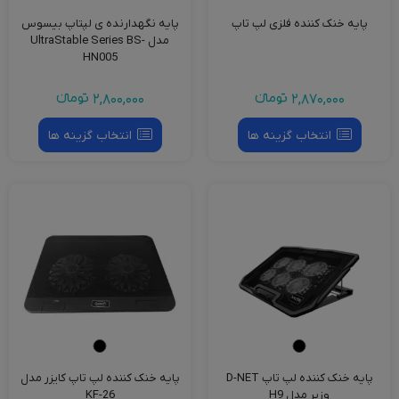
پایه خنک کننده فلزی لپ تاپ
پایه نگهدارنده ی لپتاپ بیسوس
مدل UltraStable Series BS-
HN005
2,870,000
تومانءء
2,800,000
تومانءء
انتخاب گزینه ها
انتخاب گزینه ها
پایه خنک کننده لپ تاپ D-NET
پایه خنک کننده لپ تاپ کایزر مدل
وزیر مدل H9
KF-26