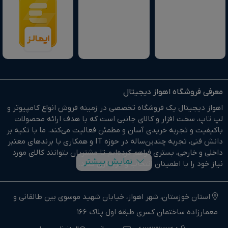
معرفی فروشگاه اهواز دیجیتال
اهواز دیجیتال یک فروشگاه تخصصی در زمینه فروش انواع کامپیوتر و
لپ تاپ، سخت افزار و کالای جانبی است که با هدف ارائه محصولات
باکیفیت و تجربه خریدی آسان و مطمئن فعالیت می‌کند. ما با تکیه بر
دانش فنی، تجربه چندین‌ساله در حوزه IT و همکاری با برندهای معتبر
داخلی و خارجی، بستری فراهم کرده‌ایم تا مشتریان بتوانند کالای مورد
نمایش بیشتر
نیاز خود را با اطمینان انتخاب و خریداری کنند.
در وبسایت اهواز دیجیتال براحتی خرید آنلاین انجام دهید و در
کوتاهترین زمان ممکن کالای خود را تحویل بگیرید.
استان خوزستان، شهر اهواز، خیابان شهید موسوی بین طالقانی و
معمارزاده ساختمان کسری طبقه اول پلاک 166
ما وارد کننده مستقیم انواع کامپیوتر،لپ تاپ و سخت افزار استوک و
اوپن باکس در جنوب غرب کشور هستیم.