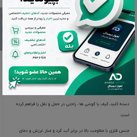
توضیحات
ویژگی های محصول
نقد و بررسی‌ها (0)
فلش مموری ریووکس مدل M-03 ظرفیت 32 گیگابایت
فلش 32 گیگ Reewox مدل M-03 با رابط USB2.0 زیر مجموعه برند
لوتوس در ایران با ظاهری زیبا و رنگ طلایی ، جهت ذخیره سازی و
انتقال اطلاعات، دیتا ها، فیلم، بازی، موسیقی و نرم افزار ها … دارد.
طراحی یک جایگاه برای اتصال به زنجیره یا بندآویز،جهت نصب به
دسته کلید، کیف یا گوشی ها ، راحتی در حمل و نقل را فراهم کرده
است.
جنس فلزی با مقاومت بالا در برابر آب، گرد و غبار ،لرزش و دمای