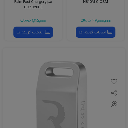
H810M-C-CSM
مدل Palm Fast Charger
CCZC20UE
27,000,000
تومانءء
1,115,000
تومانءء
انتخاب گزینه ها
انتخاب گزینه ها