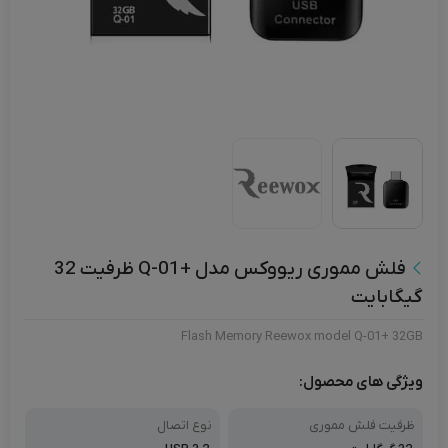
فلش مموری ریووکس مدل +Q-01 ظرفیت 32
گیگابایت
Flash Memory Reewox model Q-01+ 32GB
ویژگی های محصول:
ظرفیت فلش مموری
نوع اتصال