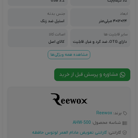
32 گیگابایت
USB 3.2
ابعاد
جنس بدنه
۲۴×۱۲×۴ میلی‌متر
استیل ضد زنگ
سایر قابلیت ها
اصالت کالا
دارای OTG، ضد گرد و غبار، قابلیت
کالای اصل
اتصال به جاسوییچی
مشاهده همه ویژگی‌ها
مشاوره و پرسش قبل از خرید
برند:
Reewox
شناسه محصول:
AHW-500
گارانتی:
گارانتی تعویض مادام العمر لوتوس حافظه