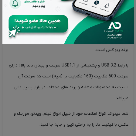
است ، مدل +Q-01 دارای تبدیل OTG میباشد که میتوانید به کمک
آن فلش را به گوشی خود متصل کنید.
جنس فلزی با مقاومت بالا در برابر آب، گرد و غبار ،لرزش و دمای
عملیاتی 0 ~ 70 درجه سانتی گراد از دیگر مزیت های این فلش درایور
برند ریواکس است.
با رابط USB 3.2 و پشتیبانی از USB1.1 سرعت و پهنای باند بالا ؛ دارای
سرعت 500 مگابیت (160 مگابایت بر ثانیه) است که سرعت آن
نسبت به محصولات مشابه و برند های مختلف در بازار بسیار عالی
میباشد.
شما میتواند انواع اطلاعات خود از قبیل انواع فیلم، ویدئو، موزیک و
عکس با کیفیت بالا را به راحتی کپی و جابه جا کنید.