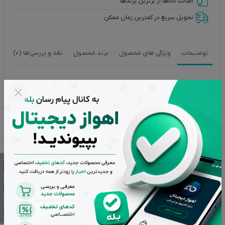
اصالت کالاها از برترین برندها
تحویل سریع در کمترین زمان ممکن
توضیحات
ویژگی های محصول
برند محصول
نقد و بررسی‌ها (0)
فلش مموری ریووکس مدل +Q-01 ظرفیت 32 گیگابایت
فلش مموری ریووکس مدل +Q-01 ظرفیت 32 گیگابایت با رابط
USB3.2 زیر مجموعه برند لوتوس در ایران با ظاهری زیبا و رنگ
خاکستری ، جهت ذخیره سازی و انتقال اطلاعات، دیتا ها، فیلم، بازی،
موسیقی و نرم افزار ها … دارد.
طراحی یک جایگاه برای اتصال به زنجیره یا بندآویز،جهت نصب به
دسته کلید، کیف یا گوشی ها ، راحتی در حمل و نقل را فراهم کرده