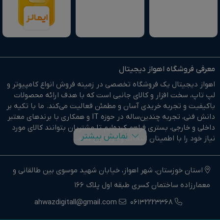
معرفی فروشگاه اهواز دیجیتال
اهواز دیجیتال یک فروشگاه تخصصی در زمینه فروش انواع کامپیوتر و
لپ تاپ، سخت افزار و کالای جانبی است که با هدف ارائه محصولات
باکیفیت و تجربه خریدی آسان و مطمئن فعالیت می‌کند. ما با تکیه بر
دانش فنی، تجربه چندین‌ساله در حوزه IT و همکاری با برندهای معتبر
داخلی و خارجی، بستری فراهم کرده‌ایم تا مشتریان بتوانند کالای مورد
نمایش بیشتر
نیاز خود را با اطمینان انتخاب و خریداری کنند.
در وبسایت اهواز دیجیتال براحتی خرید آنلاین انجام دهید و در
کوتاهترین زمان ممکن کالای خود را تحویل بگیرید.
استان خوزستان، شهر اهواز، خیابان شهید موسوی بین طالقانی و
معمارزاده ساختمان کسری طبقه اول پلاک 166
ما وارد کننده مستقیم انواع کامپیوتر،لپ تاپ و سخت افزار استوک و
اوپن باکس در جنوب غرب کشور هستیم.
ahwazdigitall@gmail.com
06132223368
اهواز دیجیتال نماینده فروش و خدمات انواع کامپیوترهای خانگی و