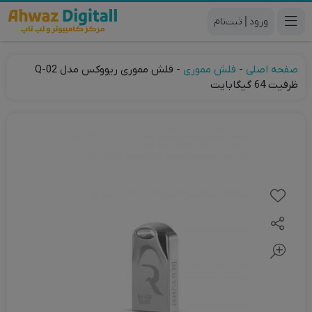
|
صفحه اصلی
-
فلش مموری
-
فلش مموری ریووکس مدل Q-02
ظرفیت 64 گیگابایت