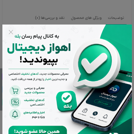
توضیحات
ویژگی های محصول
نقد و بررسی‌ها (0)
فلش مموری ریووکس مدل Q-02 ظرفیت 64 گیگابایت
فلش 64 گیگ Reewox مدل Q-02 با رابط USB 3.2 زیر مجموعه برند
لوتوس در ایران با ظاهری زیبا و رنگ شامپاینی، جهت ذخیره سازی و
انتقال اطلاعات، دیتا ها، فیلم، بازی، موسیقی و نرم افزار ها … دارد.
طراحی یک جایگاه برای اتصال به زنجیره یا بندآویز،جهت نصب به
دسته کلید، کیف یا گوشی ها ، راحتی در حمل و نقل را فراهم کرده
است.
جنس فلزی با مقاومت بالا در برابر آب، گرد و غبار ،لرزش و دمای