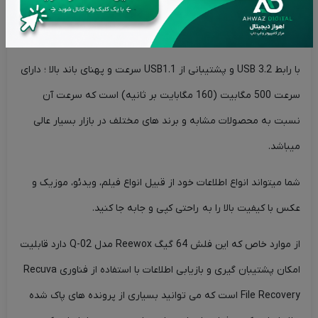
عملیاتی 0 ~ 70 درجه سانتی گراد از دیگر مزیت های این فلش درایور
برند ریواکس است.
با رابط USB 3.2 و پشتیبانی از USB1.1 سرعت و پهنای باند بالا ؛ دارای
سرعت 500 مگابیت (160 مگابایت بر ثانیه) است که سرعت آن
نسبت به محصولات مشابه و برند های مختلف در بازار بسیار عالی
میباشد.
شما میتواند انواع اطلاعات خود از قبیل انواع فیلم، ویدئو، موزیک و
عکس با کیفیت بالا را به راحتی کپی و جابه جا کنید.
از موارد خاص که این فلش 64 گیگ Reewox مدل Q-02 دارد قابلیت
امکان پشتیبان گیری و بازیابی اطلاعات با استفاده از فناوری Recuva
File Recovery است که می توانید بسیاری از پرونده های پاک شده