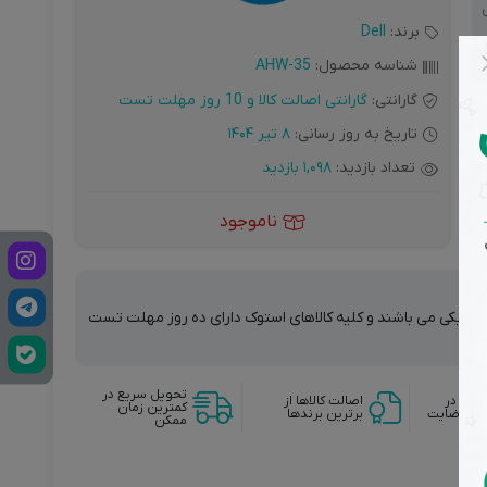
برند:
Dell
شناسه محصول:
AHW-35
گارانتی:
گارانتی اصالت کالا و 10 روز مهلت تست
تاریخ به روز رسانی:
8 تیر 1404
تعداد بازدید:
1,098 بازدید
ناموجود
ت فیزیکی می باشند و کلیه کالاهای استوک دارای ده روز مهلت تست
تحویل سریع در
وجه در
اصالت کالاها از
کمترین زمان
دم رضایت
برترین برندها
ممکن