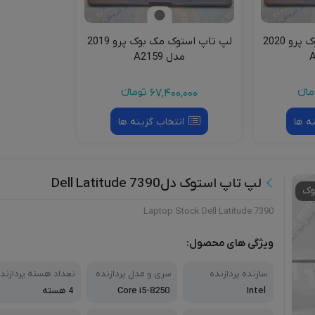
لپ تاپ استوک مک بوک پرو 2020
لپ تاپ استوک مک بوک پرو 2019
مدل A2159
انءء
67,400,000
تومانءء
ه ها
انتخاب گزینه ها
لپ تاپ استوک دلDell Latitude 7390
وک
Laptop Stock Dell Latitude 7390
ویژگی های محصول:
سازنده پردازنده
سری و مدل پردازنده
تعداد هسته پردازند
ه
Intel
Core i5-8250
4 هسته