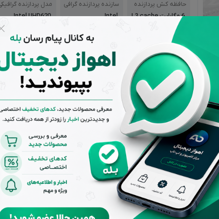
حافظه کش پردازنده
سازنده پردازنده گرافی
مدل پردازنده گرافیکی
کی
6 مگابایت L3 cache
Intel
Intel UHD620
مشاهده همه ویژگی‌ها
مشاوره و پرسش قبل از خرید
مهم و قابل توجه
تمامی کالاهای فروشگاه اهواز دیجیتال دارای گارانتی اصالت و سلام
هستند.
پشتیبانی از ساعت 9
تضمین بهترین
بازگشت 
تا 20 بجز ایام
قیمت بازار
صورت ع
تعطیل