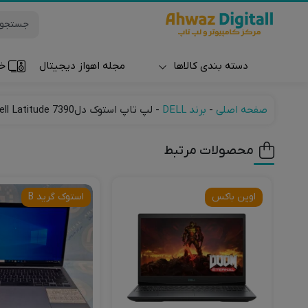
دسته بندی کالاها
مجله اهواز دیجیتال
خر
ساعت و مچ بند
صفحه اصلی
-
برند DELL
-
لپ تاپ استوک دلDell Latitude 7390
محصولات مرتبط
اوپن باکس
استوک گرید B