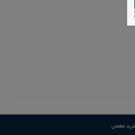
رید مطمئن