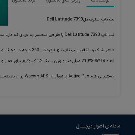
توضیحات
ویژگی های محصول
برند محصول
ن
لپ تاپ استوک دلDell Latitude 7390
لپ تاپ Dell Latitude 7390 با طراحی منحصر به فردی که دارد مناسب مدیران، تریدرها و افرادی که پرزنت می‌کنند.
ظاهر شیک و با کلاس
لپ تاپ تاچ
با چرخش 360 درجه در محافل و محیط‌های اداری در بیشتر شدن اعتماد به نفس شما بسیار تأثیر گذار است.
ابعاد 18*305*210 میلی‌متر و وزن سبک 1.2 کیلوگرم برای حمل و نقل بسیار مناسب و خوش دست بوده و در هر کیفی جا می‌شود.
پشتیبانی قلم Active Pen از فن‌آوری Wacom AES برای یادداشت برداری کاملاً حس کاغذ و قلم به شما می‌دهد.
مجله ی اهواز دیجیتال