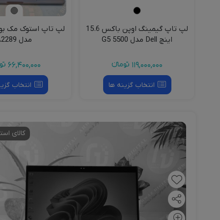
لپ تاپ گیمینگ اوپن باکس 15.6
اینچ Dell مدل G5 5500
مدل A2289
119,000,000
تومانءء
66,400,000
توم
انتخاب گزینه ها
انتخاب گزین
کالای است