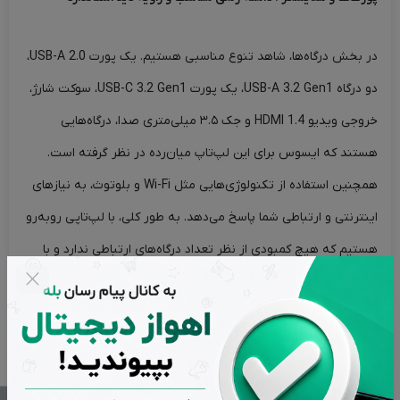
در بخش درگاه‌ها، شاهد تنوع مناسبی هستیم. یک پورت USB-A 2.0،
دو درگاه USB-A 3.2 Gen1، یک پورت USB-C 3.2 Gen1، سوکت شارژ،
خروجی ویدیو HDMI 1.4 و جک ۳.۵ میلی‌متری صدا، درگاه‌هایی
هستند که ایسوس برای این لپ‌تاپ میان‌رده در نظر گرفته است.
همچنین استفاده از تکنولوژی‌هایی مثل Wi-Fi و بلوتوث، به نیازهای
اینترنتی و ارتباطی شما پاسخ می‌دهد. به طور کلی، با لپ‌تاپی روبه‌رو
هستیم که هیچ کمبودی از نظر تعداد درگاه‌های ارتباطی ندارد و با
توجه به قیمت دستگاه، انتظار بیشتری هم از آن نداشتیم. نمایشگر
۱۵.۶ اینچی مات این مدل به پنل TN با وضوح Full HD و نرخ نوسازی
تصویر ۶۰ هرتز مجهز است و تصاویر را با وضوح و کیفیت مناسبی
نمایش می‌دهد. این نمایشگر با پوشش ۴۵ درصد دامنه رنگ NTSC،