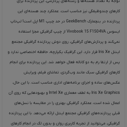
توجه به تعداد هسته‌ها و رشته‌های پردازشی، این پردازنده برای
کارهای چندوظیفگی نیز مناسب است. عملکرد چند هسته‌ای این
پردازنده در بنچمارک GeekBench در حد چیپ M1 اپل است! لپ‌تاپ
ایسوس Vivobook 15 F1504VA از چیپ گرافیکی مجزا استفاده
نمی‌کند و پردازش‌های گرافیکی، روی دوش پردازنده گرافیکی مجتمع
اینتل Iris Xe قرار دارد. این گرافیک یکپارچه، حافظه اختصاصی ندارد و
پس از ارتقا رم به دو کاناله فعال خواهد شد. این پردازنده برای انجام
کارهای گرافیکی سبک مانند وب‌گردی، تماشای فیلم، ویرایش
عکس‌های ساده و اجرای برنامه‌های اداری مناسب است. با این حال،
Iris Xe Graphics به لطف معماری Intel Xe و بهبودهایی که روی آن
اعمال شده است، عملکرد گرافیکی بهتری را در مقایسه با نسل‌های
قبلی پردازنده‌های گرافیکی مجتمع اینتل ارائه می‌دهد. با این پردازنده
گرافیکی، می‌توانید از تجربه کاربری روان و بدون لگ در انجام کارهای