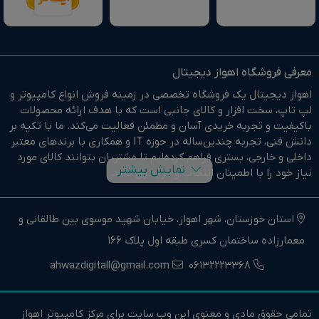
معرفی فروشگاه اهواز دیجیتال
اهواز دیجیتال یک فروشگاه تخصصی در زمینه فروش انواع کامپیوتر و
لپ تاپ، سخت افزار و کالای جانبی است که با هدف ارائه محصولات
باکیفیت و تجربه خریدی آسان و مطمئن فعالیت می‌کند. ما با تکیه بر
دانش فنی، تجربه چندین‌ساله در حوزه IT و همکاری با برندهای معتبر
داخلی و خارجی، بستری فراهم کرده‌ایم تا مشتریان بتوانند کالای مورد
نمایش بیشتر
نیاز خود را با اطمینان انتخاب و خریداری کنند.
در وبسایت اهواز دیجیتال براحتی خرید آنلاین انجام دهید و در
کوتاهترین زمان ممکن کالای خود را تحویل بگیرید.
استان خوزستان، شهر اهواز، خیابان شهید موسوی بین طالقانی و
معمارزاده ساختمان کسری طبقه اول پلاک 166
ما وارد کننده مستقیم انواع کامپیوتر،لپ تاپ و سخت افزار استوک و
اوپن باکس در جنوب غرب کشور هستیم.
ahwazdigitall@gmail.com
06132223368
اهواز دیجیتال نماینده فروش و خدمات انواع کامپیوترهای خانگی و
حرفه ای و همچنین انواع لپتاپ، سخت افزار و کالای جانبی در استان
تمامی حقوق مادی و معنوی این وب سایت برای مرکز کامپیوتر اهواز
خوزستان و جنوب غرب کشور است.