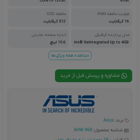
Core i5-1335U
Intel
ظرفیت حافظه RAM
حافظه SSD
16 گیگابایت
512 گیگابایت
مدل پردازنده گرافیکی
اندازه صفحه نمایش
Iris® XeIntegrated Up to 4GB
15.6 اینچ
مشاهده همه ویژگی‌ها
مشاوره و پرسش قبل از خرید
برند:
Asus
شناسه محصول:
AHW-968