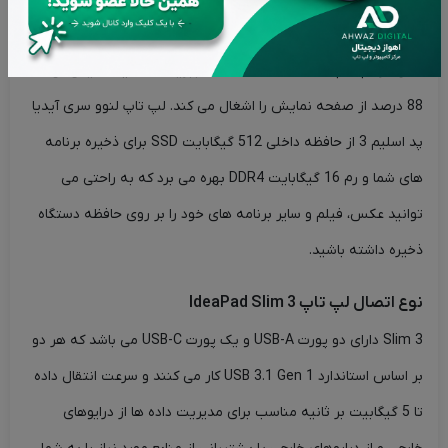
برای شما به ارمغان خواهد آورد. همچنین از یک تجربه چندرسانه ای
کامل در لپ تاپ IdeaPad Slim 3 لذت ببرید که ناحیه نمایش آن تا
88 درصد از صفحه نمایش را اشغال می کند. لپ تاپ لنوو سری آیدیا
پد اسلیم 3 از حافظه داخلی 512 گیگابایت SSD برای ذخیره برنامه
های شما و رم 16 گیگابایت DDR4 بهره می برد که به راحتی می
توانید عکس، فیلم و سایر برنامه های خود را بر روی حافظه دستگاه
ذخیره داشته باشید.
نوع اتصال لپ تاپ IdeaPad Slim 3
Slim 3 دارای دو پورت USB-A و یک پورت USB-C می باشد که هر دو
بر اساس استاندارد USB 3.1 Gen 1 کار می کنند و سرعت انتقال داده
تا 5 گیگابیت بر ثانیه مناسب برای مدیریت داده ها از درایوهای