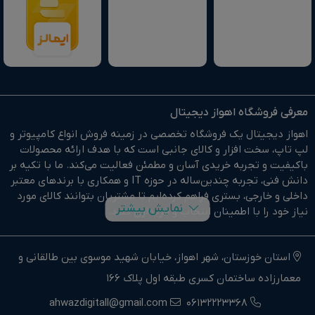
معرفی فروشگاه اهواز دیجیتال
اهواز دیجیتال یک فروشگاه تخصصی در زمینه فروش انواع کامپیوتر و
لپ تاپ، سخت افزار و کالای جانبی است که با هدف ارائه محصولات
باکیفیت و تجربه خریدی آسان و مطمئن فعالیت می‌کند. ما با تکیه بر
دانش فنی، تجربه چندین‌ساله در حوزه IT و همکاری با برندهای معتبر
داخلی و خارجی، بستری فراهم کرده‌ایم تا مشتریان بتوانند کالای مورد
نمایش بیشتر
نیاز خود را با اطمینان انتخاب و خریداری کنند.
در وبسایت اهواز دیجیتال براحتی خرید آنلاین انجام دهید و در
کوتاهترین زمان ممکن کالای خود را تحویل بگیرید.
استان خوزستان، شهر اهواز، خیابان شهید موسوی بین طالقانی و
معمارزاده ساختمان کسری طبقه اول پلاک 166
ما وارد کننده مستقیم انواع کامپیوتر،لپ تاپ و سخت افزار استوک و
اوپن باکس در جنوب غرب کشور هستیم.
ahwazdigitall@gmail.com
06132223368