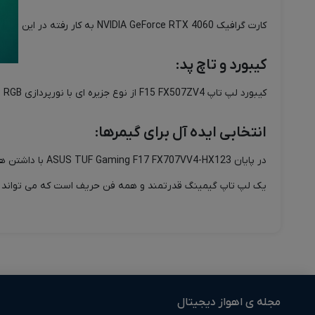
کارت گرافیک NVIDIA GeForce RTX 4060 به کار رفته در این لپ تاپ، با 8 گیگابایت حافظه GDDR6، برای اجرای جدیدترین بازی ها با تنظیمات بالا مناسب است.
کیبورد و تاچ پد:
کیبورد لپ تاپ F15 FX507ZV4 از نوع جزیره ای با نورپردازی RGB می‌باشد. کلیدهای این کیبورد نرم و روان بوده و برای گیم بسیار مناسب هستند. تاچ پد این لپ تاپ نیز از دقت و حساسیت بالایی برخوردار است.
انتخابی ایده آل برای گیمرها:
در پایان HX123
یک لپ تاپ گیمینگ قدرتمند و همه فن حریف است که می تواند نیا
مجله ی اهواز دیجیتال