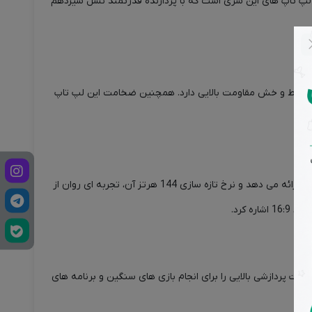
قدرت و استحکام بالا، در بین گیمرها محبوبیت زیادی دارند. مدل FX707VV4 یکی از جدیدترین لپ تاپ های این سری است که با پردازنده قدرتمند نسل سیزدهم
ده و در برابر ضربه و خط و خش مقاومت بالایی دارد. همچنین ضخامت این لپ تاپ
این لپ تاپ مجهز به یک صفحه نمایش 17.3 اینچی Full HD با نرخ تازه سازی 144 هرتز است. صفحه نمایش این لپ تاپ، تصاویر واضح و شفافی را ارائه می دهد و نرخ تازه سازی 144 هرتز آن، تجربه ای روان از
FX707 از پردازنده قدرتمند نسل سیزدهم Intel Core i7-13700H بهره می برد. این پردازنده با 14 هسته و 20 رشته ، قدرت پردازشی بالایی را برای انجام بازی های سنگین و برنامه های