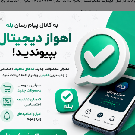
لپ تاپ های گیمینگ ایسوس سری TUF به دلیل 
TUF Gaming F17 از طراحی شکیل و مدرنی برخوردار می‌باشد. بدنه این لپ تاپ بسیار باکیفیت بو
ت ابعاد 16:9 اشاره کرد.
لپ تاپ VV4 TUF Gaming