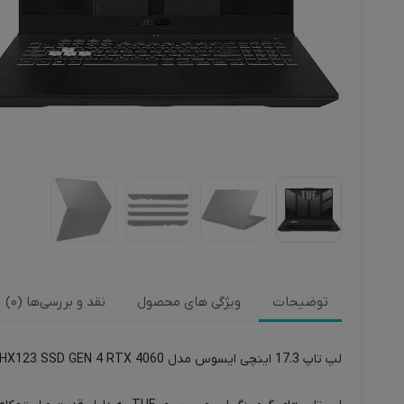
توضیحات
ویژگی های محصول
نقد و بررسی‌ها (0)
لپ تاپ 17.3 اینچی ایسوس مدل TUF F17 FX707 FX707VV4- HX123 SSD GEN 4 RTX 4060