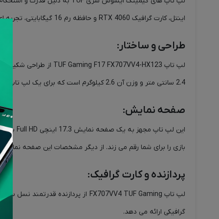
اینتل، کارت گرافیک RTX 4060 و حافظه رم 16 گیگابایتی، تجربه ای بی نظیر از بازی را برای شما رقم می زند.
طراحی و ساختار:
لپ تاپ  FX707VV4-HX123
2.4 سانتی متر و وزن آن 2.6 کیلوگرم است که برای یک لپ تاپ گیمینگ 17.3 اینچی قابل قبول است.
صفحه نمایش:
بازی را برای شما رقم می زند. از دیگر مشخصات این صفحه نمایش، می‌توان به sRGB:100%، Adobe:75.35%، G-Sync، پنل vIPS-Level و نسب
پردازنده و کارت گرافیک:
گرافیکی ارائه می دهد.