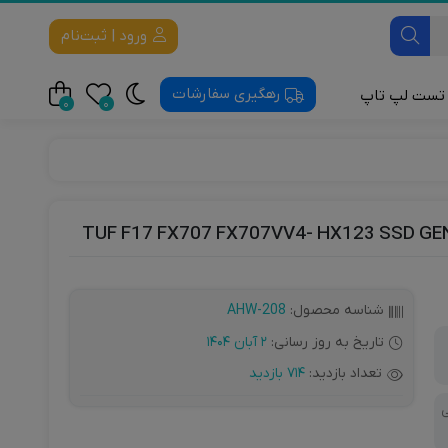
ورود | ثبت‌نام
رهگیری سفارشات
تست لپ تاپ
0
0
لت
 Mobile
Apple Mobile
شناسه محصول:
AHW-208
تاریخ به روز رسانی:
2 آبان 1404
تعداد بازدید:
714 بازدید
ی