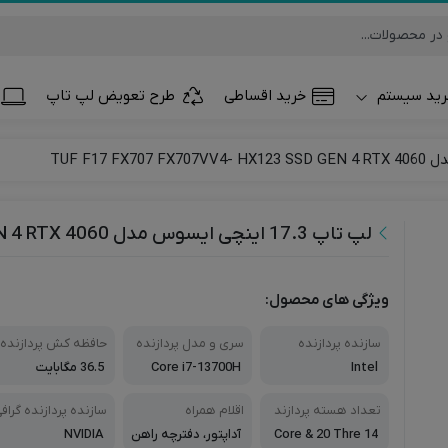
ید سیستم
خرید اقساطی
طرح تعویض لپ تاپ
تلفن همراه و تب
ساعت هوشمند
لپ تاپ 17.3 اینچی ایسوس مدل TUF F17 FX707 FX707VV4- HX123 SSD GEN 4 RTX 4060
ویژگی های محصول:
سازنده پردازنده
سری و مدل پردازنده
حافظه کش پردازنده
Intel
Core i7-13700H
36.5 مگابایت
تعداد هسته پردازند
اقلام همراه
سازنده پردازنده گراف
ه
کی
14 Core & 20 Thre
آداپتور، دفترچه راهن
NVIDIA