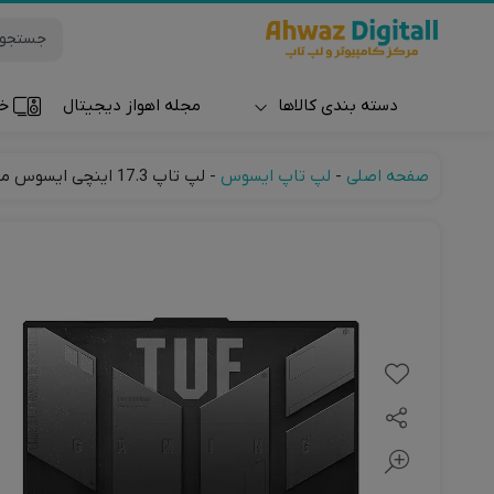
دسته بندی کالاها
مجله اهواز دیجیتال
خر
ساعت و مچ بند
صفحه اصلی
-
لپ تاپ ایسوس
-
لپ تاپ 17.3 اینچی ایسوس مدل TUF F17 FX707 FX707VV4- HX123 SSD GEN 4 RTX 4060