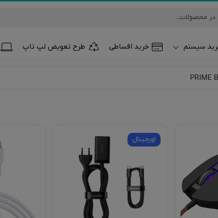
ید سیستم
خرید اقساطی
طرح تعویض لپ تاپ
تلفن همراه و تب
ساعت هوشمند
اورجینال