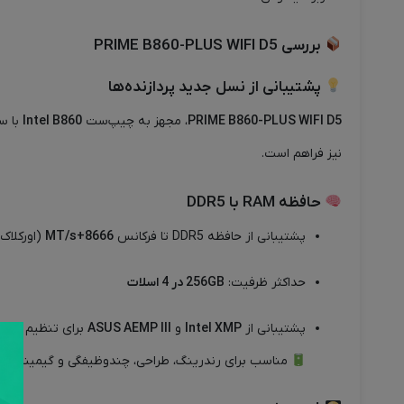
بررسی
PRIME B860-PLUS WIFI D5
پشتیبانی از نسل جدید پردازنده‌ها
PRIME B860-PLUS WIFI D5
، مجهز به چیپ‌ست
Intel B860
با س
نیز فراهم است.
حافظه RAM با DDR5
پشتیبانی از حافظه DDR5 تا فرکانس
8666+MT/s
(اورکلاک
حداکثر ظرفیت:
256GB در 4 اسلات
پشتیبانی از
Intel XMP
و
ASUS AEMP III
برای تنظیم خودک
مناسب برای رندرینگ، طراحی، چندوظیفگی و گیمینگ پی