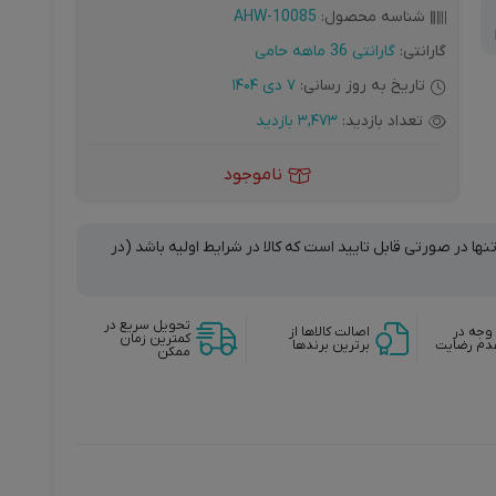
شناسه محصول:
AHW-10085
گارانتی:
گارانتی 36 ماهه حامی
تاریخ به روز رسانی:
7 دی 1404
تعداد بازدید:
3,473 بازدید
ناموجود
نها در صورتی قابل تایید است که کالا در شرایط اولیه باشد (در
تحویل سریع در
وجه در
اصالت کالاها از
کمترین زمان
دم رضایت
برترین برندها
ممکن