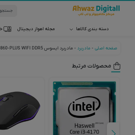
دسته بندی کالاها
مجله اهواز دیجیتال
خر
ساعت و مچ بند
صفحه اصلی
-
مادربرد
-
مادربرد ایسوس PRIME B860-PLUS WIFI DDR5
محصولات مرتبط