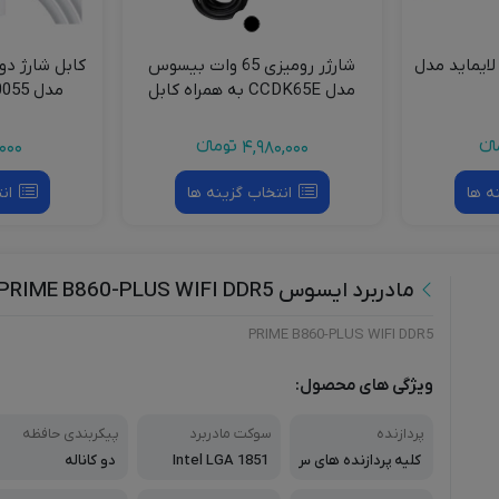
ایماید مدل
شارژر رومیزی 65 وات بیسوس
مدل CCDK65E به همراه کابل
مدل CB000055 طول 2متر
USB-C
نءء
4,980,000
تومانءء
000
ه ها
انتخاب گزینه ها
ان
مادربرد ایسوس PRIME B860-PLUS WIFI DDR5
PRIME B860-PLUS WIFI DDR5
ویژگی های محصول:
پردازنده
سوکت مادربرد
پیکربندی حافظه
کلیه پردازنده های س
Intel LGA 1851
دو کاناله
ری Core ULTRA