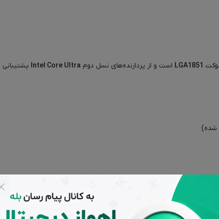
وکت
LGA1851
است و از پردازنده‌های نسل دوم
Intel Core Ultra
پشتیبانی م
 شده)
ار
شرفته