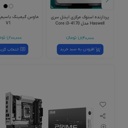
سی
ماوس گیمینگ باسیم ل
پردازنده استوک مرکزی اینتل سری
بیسوس مدل CB000043 طول 1
V1
Haswell مدل Core i3-4170
1,200,000
توما
1,840,000
تومانءء
افزودن به سبد خرید
انتخاب گزین