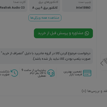
چیپ ست
کانکتورهای برق
کارت صدا
Intel B860
کانکتور برق ۸ پین A
Realtek Audio CO
TX، کانکتور برق اصل
DEC
ی ۲۴ پبن ATX
مشاهده همه ویژگی‌ها
مشاوره و پرسش قبل از خرید
درخواست مرجوع کردن کالا در گروه مادربرد با دلیل "انصراف از خرید" ت
صورت پلمپ بودن، کالا نباید باز شده باشد).
پشتیبانی از ساعت 9
تضمین بهترین
بازگشت 
تا 20 بجز ایام
قیمت بازار
صورت ع
تعطیل
قد و بررسی‌ها (0)