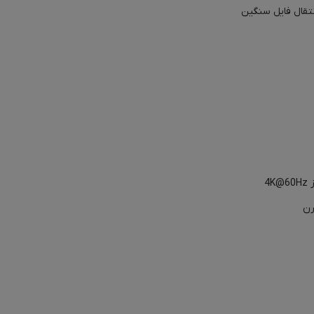
نتقال فایل سنگین
4K
رن