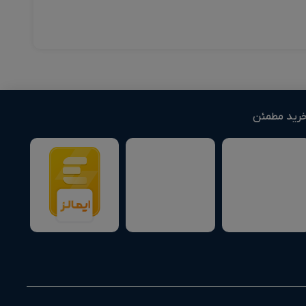
رید مطمئن