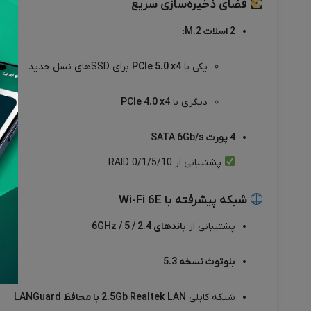
فضای ذخیره‌سازی سریع
2 اسلات M.2
:
یکی با
PCIe 5.0 x4
برای SSDهای نسل جدید
دیگری با
PCIe 4.0 x4
4 پورت SATA 6Gb/s
پشتیبانی از RAID 0/1/5/10
شبکه پیشرفته با Wi-Fi 6E
پشتیبانی از
باندهای 2.4 / 5 / 6GHz
بلوتوث نسخه 5.3
شبکه کابلی
2.5Gb Realtek LAN با محافظ LANGuard