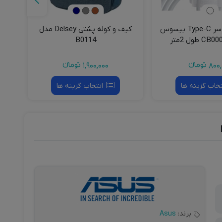
کابل شارژ دوسر Type-C بیسوس
کیف و کوله پشتی Delsey مدل
B0114
مدل 20W
800,
تومانءء
1,900,000
تومانءء
تخاب گزینه ها
انتخاب گزینه ها
برند:
Asus