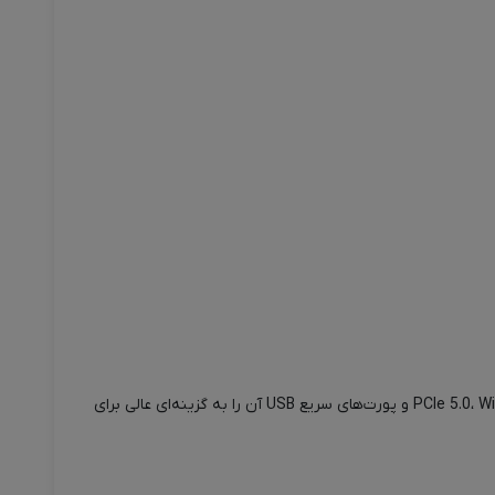
ترکیبی فوق‌العاده از عملکرد بالا، امکانات نسل جدید و قیمت منطقی است. پشتیبانی از DDR5، اسلات PCIe 5.0، Wi-Fi 6E و پورت‌های سریع USB آن را به گزینه‌ای عالی برای