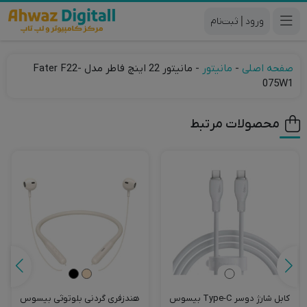
|
صفحه اصلی
-
مانیتور
-
مانیتور 22 اینچ فاطر مدل Fater F22-
075W1
محصولات مرتبط
کابل شارژ دوسر Type-C بیسوس
هندزفری گردنی بلوتوثی بیسوس