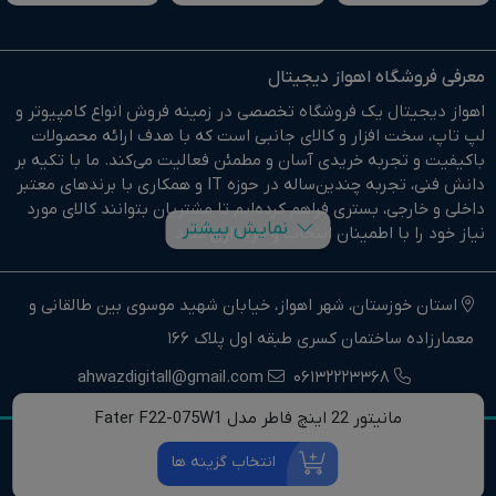
معرفی فروشگاه اهواز دیجیتال
اهواز دیجیتال یک فروشگاه تخصصی در زمینه فروش انواع کامپیوتر و
لپ تاپ، سخت افزار و کالای جانبی است که با هدف ارائه محصولات
باکیفیت و تجربه خریدی آسان و مطمئن فعالیت می‌کند. ما با تکیه بر
دانش فنی، تجربه چندین‌ساله در حوزه IT و همکاری با برندهای معتبر
داخلی و خارجی، بستری فراهم کرده‌ایم تا مشتریان بتوانند کالای مورد
نمایش بیشتر
نیاز خود را با اطمینان انتخاب و خریداری کنند.
در وبسایت اهواز دیجیتال براحتی خرید آنلاین انجام دهید و در
کوتاهترین زمان ممکن کالای خود را تحویل بگیرید.
استان خوزستان، شهر اهواز، خیابان شهید موسوی بین طالقانی و
معمارزاده ساختمان کسری طبقه اول پلاک 166
ما وارد کننده مستقیم انواع کامپیوتر،لپ تاپ و سخت افزار استوک و
اوپن باکس در جنوب غرب کشور هستیم.
ahwazdigitall@gmail.com
06132223368
اهواز دیجیتال نماینده فروش و خدمات انواع کامپیوترهای خانگی و
مانیتور 22 اینچ فاطر مدل Fater F22-075W1
حرفه ای و همچنین انواع لپتاپ، سخت افزار و کالای جانبی در استان
تمامی حقوق مادی و معنوی این وب سایت برای مرکز کامپیوتر اهواز
خوزستان و جنوب غرب کشور است.
انتخاب گزینه ها
دیجیتال محفوظ است.
اهواز دیجیتال تنها یک فروشگاه نیست، بلکه یک مرجع تخصصی