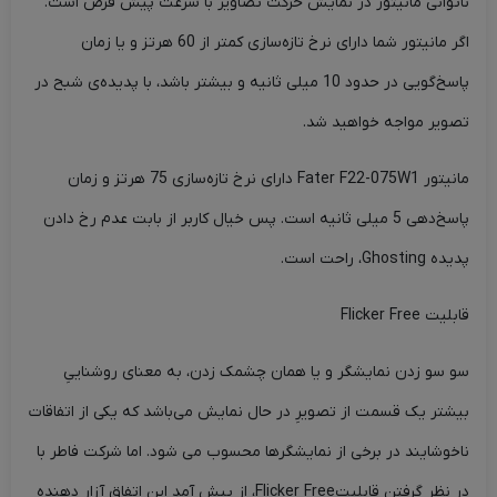
ناتوانی مانیتور در نمایش حرکت تصاویر با سرعت پیش فرض است.
اگر مانیتور شما دارای نرخ تازه‌سازی کمتر از 60 هرتز و یا زمان
پاسخ‌گویی در حدود 10 میلی ثانیه و بیشتر باشد، با پدیده‌ی شبح در
تصویر مواجه خواهید شد.
مانیتور Fater F22-075W1 دارای نرخ تازه‌سازی 75 هرتز و زمان
پاسخ‌دهی 5 میلی ثانیه است. پس خیال کاربر از بابت عدم رخ دادن
پدیده Ghosting، راحت است.
قابلیت Flicker Free
سو سو زدن نمایشگر و یا همان چشمک زدن، به معنای روشناییِ
بیشتر یک قسمت از تصویرِ در حال نمایش می‌باشد که یکی از اتفاقات
ناخوشایند در برخی از نمایشگرها محسوب می شود. اما شرکت فاطر با
در نظر گرفتن قابلیتFlicker Free، از پیش آمدِ این اتفاق آزار دهنده