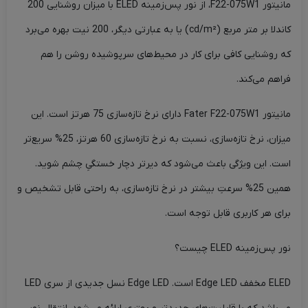
مانیتور F22-075W1، از نور پس‌‌زمینه ELED با میزان روشنایی 200
کاندلا بر متر مربع (cd/m²) یا به عبارتی دیگر، 200 نیت بهره می‌برد
که روشنایی کافی برای کار در محیط‌های سرپوشیده روشن را هم
فراهم می‌کند.
مانیتور Fater F22-075W1 دارای نرخ تازه‌سازی 75 هرتز است. این
میزان، نرخ تازه‌سازی، نسبت به نرخ تازه‌سازی 60 هرتز، 25% سریع‌تر
است. این ویژگی باعث می‌شود که دیرتر دچار خستگیِ چشم شوید.
همین 25% سرعتِ بیشتر در نرخ تازه‌سازی، به راحتی قابل تشخیص و
برای هر کاربری قابل توجه است.
نور پس‌زمینه ELED چیست؟
ELED مخفف Edge LED است. Edge LED نسل جدیدی از سری LED