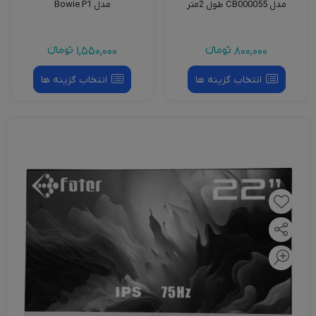
مدل CB000055 طول 2متر
مدل Bowie P1
800,000
تومانءء
1,550,000
تومانءء
انتخاب گزینه ها
انتخاب گزینه ها