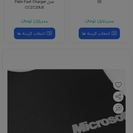
03
مدل Palm Fast Charger
CCZC20UE
1,570,000
تومانءء
1,115,000
تومانءء
انتخاب گزینه ها
انتخاب گزینه ها