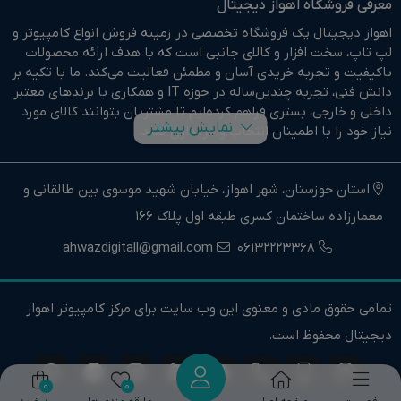
معرفی فروشگاه اهواز دیجیتال
اهواز دیجیتال یک فروشگاه تخصصی در زمینه فروش انواع کامپیوتر و
لپ تاپ، سخت افزار و کالای جانبی است که با هدف ارائه محصولات
باکیفیت و تجربه خریدی آسان و مطمئن فعالیت می‌کند. ما با تکیه بر
دانش فنی، تجربه چندین‌ساله در حوزه IT و همکاری با برندهای معتبر
داخلی و خارجی، بستری فراهم کرده‌ایم تا مشتریان بتوانند کالای مورد
نمایش بیشتر
نیاز خود را با اطمینان انتخاب و خریداری کنند.
در وبسایت اهواز دیجیتال براحتی خرید آنلاین انجام دهید و در
کوتاهترین زمان ممکن کالای خود را تحویل بگیرید.
استان خوزستان، شهر اهواز، خیابان شهید موسوی بین طالقانی و
معمارزاده ساختمان کسری طبقه اول پلاک 166
ما وارد کننده مستقیم انواع کامپیوتر،لپ تاپ و سخت افزار استوک و
اوپن باکس در جنوب غرب کشور هستیم.
ahwazdigitall@gmail.com
06132223368
اهواز دیجیتال نماینده فروش و خدمات انواع کامپیوترهای خانگی و
حرفه ای و همچنین انواع لپتاپ، سخت افزار و کالای جانبی در استان
تمامی حقوق مادی و معنوی این وب سایت برای مرکز کامپیوتر اهواز
خوزستان و جنوب غرب کشور است.
دیجیتال محفوظ است.
اهواز دیجیتال تنها یک فروشگاه نیست، بلکه یک مرجع تخصصی
کامپیوتر و لپ تاپ است. تیم مشاوره و پشتیبانی ما آماده راهنمایی
خریداران در انتخاب درست و ارائه خدمات پس از فروش است.
0
0