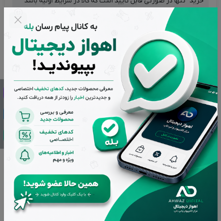
خرید" تنها در صورتی قابل تایید است که کالا در شرایط اولیه باشد
(در صورت پلمپ بودن، کالا نباید باز شده باشد).
تضمین بهترین قیمت بازار
پشتیبانی از ساعت 9 تا 20 بجز ایام تعطیل
بازگشت وجه در صورت عدم رضایت
اصالت کالاها از برترین برندها
تحویل سریع در کمترین زمان ممکن
توضیحات
ویژگی های محصول
نقد و بررسی‌ها (0)
ماوس پد دی نت مدل D-NET DT-X18 طرح مایکروسافت
یک ماوس پد(ماوس پد دی نت مدل D-NET DT-X18) که برای
استفاده در زیر موس بسیار کاربردی است. با قرار دادن این ماوس پد