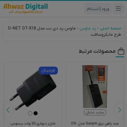
|
صفحه اصلی
-
پد ماوس
-
ماوس پد دی نت مدل D-NET DT-X18
طرح مایکروسافت
محصولات مرتبط
اورجینال
سفید مشکی
چند راهی برق Sunpin مدل OS-
شارژر دیواری 20 وات بیسوس