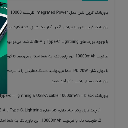
پاوربانک گرین لاین مدل Integrated Power ظرفیت 10000
پاوربانک گرین لاین با طراحی 3 در 1، از یک شارژر همه کاره است که همراه شما در هر شرایطی می‌تواند باشد.
با وجود پورت‌های Type-C، Lightning و USB-A، شما می‌توانید گوشی‌های هوشمند، تبلت‌ها، دوربین‌های دیجیتال و سایر دستگاه‌های قابل حمل خود را به راحتی شارژ کنید.
ظرفیت 10000mAh این پاوربانک، به شما امکان می‌دهد تا گوشی هوشمند خود را تا چند بار شارژ کنید و در هر لحظه از شارژ باتری لذت ببرید.
پاوربانک بسیار راحت و کارآمد باشد.
پاوربانک green lion 3 in 1 integrated power bank PD 20W with type-c – lightning & USB-A cable 10000mAh – black با ویژگی‌های مثبت فراوانی ارائه می‌دهد:
چند کابل یکپارچه: دارای کابل‌های Type-C، Lightning و USB-A است که امکان شارژ گوشی‌ها و دستگاه‌های مختلف را با هر نوع پورت ارائه می‌دهد.
ظرفیت بالا: با ظرفیت 10000mAh، این پاوربانک به شما امکان می‌دهد چندین بار دستگاه‌های خود را شارژ کنید.