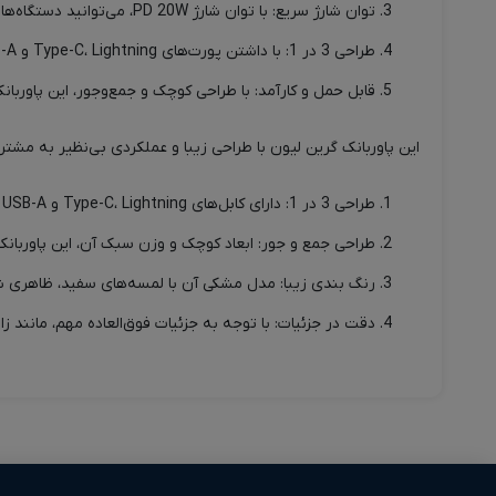
توان شارژ سریع: با توان شارژ PD 20W، می‌توانید دستگاه‌هایتان را با سرعت بالا شارژ کنید.
طراحی 3 در 1: با داشتن پورت‌های Type-C، Lightning و USB-A، این پاوربانک یک راه‌حل کامل برای شارژ دستگاه‌های مختلف است.
قابل حمل و کارآمد: با طراحی کوچک و جمع‌وجور، این پاوربان
این پاوربانک گرین لیون با طراحی زیبا و عملکردی بی‌نظیر به مشتری
طراحی 3 در 1: دارای کابل‌های Type-C، Lightning و USB-A که همه در یک پاوربانک جمع شده‌اند.
طراحی جمع و جور: ابعاد کوچک و وزن سبک آن، این پاوربانک 
رنگ بندی زیبا: مدل مشکی آن با لمسه‌های سفید، ظاهری ش
دقت در جزئیات: با توجه به جزئیات فوق‌العاده مهم، مانند ز