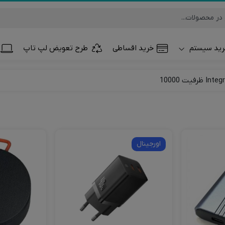
ید سیستم
خرید اقساطی
طرح تعویض لپ تاپ
تلفن همراه و تب
ساعت هوشمند
اورجینال