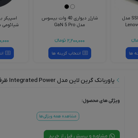
باکس هارد SSD M.2 مدل
شارژر دیواری 40 وات بیسوس
اسپیکر ب
Lenov
مدل GaN 5 Pro
شیائومی مدل WM
انءء
2,200,000
تومانءء
,000
ه ها
انتخاب گزینه ها
ان
پاوربانک گرین لاین مدل Integrated Power ظرفیت 10000
ویژگی های محصول:
مشاهده همه ویژگی‌ها
مشاوره و پرسش قبل از خرید