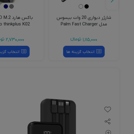
مدل
شارژر دیواری 20 وات بیسوس
مدل Palm Fast Charger
o thinkplus K02
CCZC20UE
1,115,000
تومانءء
2,730,000
توم
انتخاب گزینه ها
انتخاب گزین