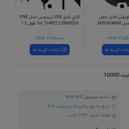
لوتوثی قابل حمل
کابل شارژ USB بیسوس مدل ONE
XMYX04
for THREE CB000029 طول 1.2
مناسب
متر
3,550
تومانءء
2,250,000
تومانءء
تخاب گزینه ها
انتخاب گزینه ها
شناسه محصول:
AHW-400
تاریخ به روز رسانی:
15 اردیبهشت 1404
تعداد بازدید:
2,273 بازدید