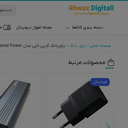
دسته بندی کالاها
مجله اهواز دیجیتال
خر
ساعت و مچ بند
صفحه اصلی
-
پاور بانک
-
پاوربانک گرین لاین مدل Integrated Power ظرفیت 10000
محصولات مرتبط
اورجینال