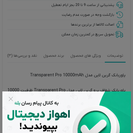
پشتیبانی از ساعت 9 تا 20 بجز ایام تعطیل
بازگشت وجه در صورت عدم رضایت
اصالت کالاها از برترین برندها
تحویل سریع در کمترین زمان ممکن
توضیحات
ویژگی های محصول
برند محصول
نقد و بررسی‌ها (3)
پاوربانک گرین لاین مدل Transparent Pro 10000mAh
پاوربانک شفاف پرو گرین لاین مدل Transparent Pro ظرفیت 10000
میلی آمپر با طراحی خلاقانه و شفاف به شما اجازه می دهد تا مدار و
چیپ های داخل پاوربانک را ببینید.
این پاوربانک دارای 7 خروجی و 2 ورودی می باشد و وجود چهار کابل