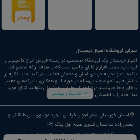
معرفی فروشگاه اهواز دیجیتال
اهواز دیجیتال یک فروشگاه تخصصی در زمینه فروش انواع کامپیوتر و
لپ تاپ، سخت افزار و کالای جانبی است که با هدف ارائه محصولات
باکیفیت و تجربه خریدی آسان و مطمئن فعالیت می‌کند. ما با تکیه بر
دانش فنی، تجربه چندین‌ساله در حوزه IT و همکاری با برندهای معتبر
داخلی و خارجی، بستری فراهم کرده‌ایم تا مشتریان بتوانند کالای مورد
نمایش بیشتر
نیاز خود را با اطمینان انتخاب و خریداری کنند.
در وبسایت اهواز دیجیتال براحتی خرید آنلاین انجام دهید و در
کوتاهترین زمان ممکن کالای خود را تحویل بگیرید.
استان خوزستان، شهر اهواز، خیابان شهید موسوی بین طالقانی و
معمارزاده ساختمان کسری طبقه اول پلاک 166
ما وارد کننده مستقیم انواع کامپیوتر،لپ تاپ و سخت افزار استوک و
اوپن باکس در جنوب غرب کشور هستیم.
ahwazdigitall@gmail.com
06132223368