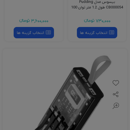
بیسوس مدل Pudding
CB000054 طول 1.2 متر توان 100
وات
730,000
تومانءء
3,600,000
تومانءء
انتخاب گزینه ها
انتخاب گزینه ها