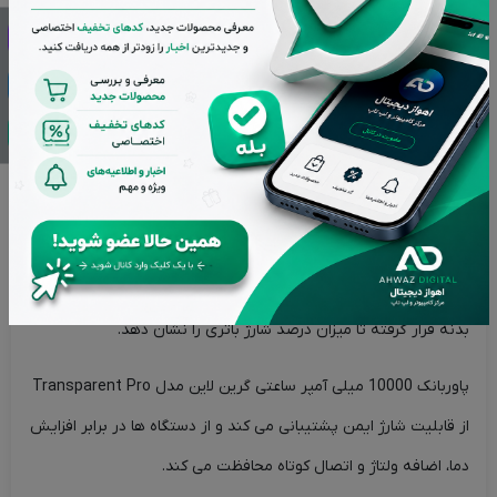
یکپارچه متصل به بدنه شما را از حمل کابل شارژ اضافه بی نیاز می
کند.
این محصول دارای دو پورت خروجی USB با توان 22.5 وات و یک پورت
Type-C با توان 20 وات می باشد و از قابلیت شارژ سریع QC و PD
پشتیبانی می کند.
جنس بدنه این پاوربانک از مواد درجه یک پلاستیک PC و ABS ساخته
شده که بسیار مقاوم و ضد ضربه بوده و یک نشانگر LED بر روی
بدنه قرار گرفته تا میزان درصد شارژ باتری را نشان دهد.
پاوربانک 10000 میلی آمپر ساعتی گرین لاین مدل Transparent Pro
از قابلیت شارژ ایمن پشتیبانی می کند و از دستگاه ها در برابر افزایش
دما، اضافه ولتاژ و اتصال کوتاه محافظت می کند.