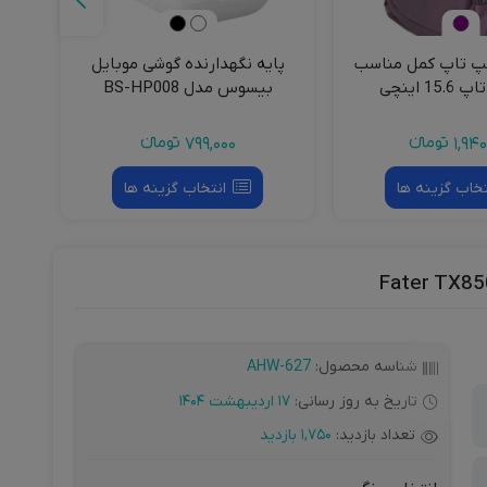
لپ تاپ کمل مناسب
پایه نگهدارنده گوشی موبایل
15 اینچی
بیسوس مدل BS-HP008
Lake مدل 
1,940
تومانءء
799,000
تومانءء
تخاب گزینه ها
انتخاب گزینه ها
شناسه محصول:
AHW-627
تاریخ به روز رسانی:
17 اردیبهشت 1404
تعداد بازدید:
1,750 بازدید