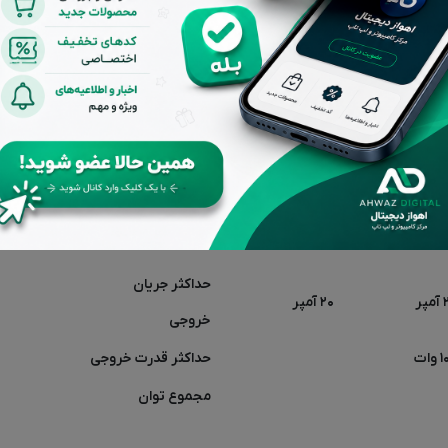
ورودی
AC
۳.۳+ ولت
خروجی
DC
حداکثر جریان
پر
۲۰ آمپر
خروجی
وات
حداکثر قدرت خروجی
مجموع توان