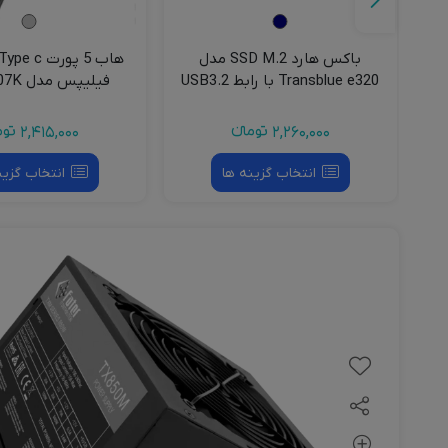
باکس هارد SSD M.2 مدل
Transblue e320 با رابط USB3.2
فیلیپس مدل SWR1607K
2,260,000
تومانءء
2,415,000
توما
انتخاب گزینه ها
انتخاب گزین