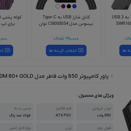
هاب 5 پورت Type c به USB.3
کابل شارژ USB به Type-C
کوله پشتی 
بیسوس مدل CB000054 توان
برای لپ تاپ .6
100 وات 6 آمپر
نءء
990,000
تومانءء
,000
ه ها
انتخاب گزینه ها
ان
پاور کامپیوتر 850 وات فاطر مدل Fater TX850M 80+ GOLD
ویژگی های محصول:
توان خروجی
فرم فاکتور
جنس بدنه
850 وات
ATX PS2
فولاد ضد زنگ
طول پاور
وزن
نوع کابل کشی