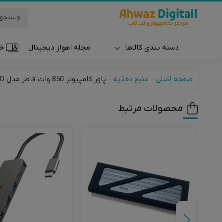
دسته بندی کالاها
مجله اهواز دیجیتال
خر
ساعت و مچ بند
صفحه اصلی
-
منبع تغذیه
-
پاور کامپیوتر 850 وات فاطر مدل Fater TX850M 80+ GOLD
محصولات مرتبط