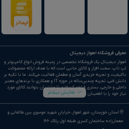
معرفی فروشگاه اهواز دیجیتال
اهواز دیجیتال یک فروشگاه تخصصی در زمینه فروش انواع کامپیوتر و
لپ تاپ، سخت افزار و کالای جانبی است که با هدف ارائه محصولات
باکیفیت و تجربه خریدی آسان و مطمئن فعالیت می‌کند. ما با تکیه بر
دانش فنی، تجربه چندین‌ساله در حوزه IT و همکاری با برندهای معتبر
داخلی و خارجی، بستری فراهم کرده‌ایم تا مشتریان بتوانند کالای مورد
نمایش بیشتر
نیاز خود را با اطمینان انتخاب و خریداری کنند.
در وبسایت اهواز دیجیتال براحتی خرید آنلاین انجام دهید و در
کوتاهترین زمان ممکن کالای خود را تحویل بگیرید.
استان خوزستان، شهر اهواز، خیابان شهید موسوی بین طالقانی و
معمارزاده ساختمان کسری طبقه اول پلاک 166
ما وارد کننده مستقیم انواع کامپیوتر،لپ تاپ و سخت افزار استوک و
اوپن باکس در جنوب غرب کشور هستیم.