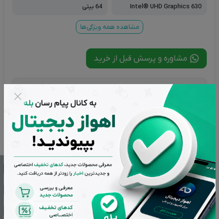
Intel® UHD Graphics 630
64 بیتی
مشاهده همه ویژگی‌ها
مشاوره و پرسش قبل از خرید
شناسه محصول:
AHW-575
تاریخ به روز رسانی:
17 اردیبهشت 1404
تعداد بازدید:
1,571 بازدید
ناموجود
مهم و قابل توجه
تمامی کالاهای فروشگاه اهواز دیجیتال دارای گارانتی اصالت و
سلامت فیزیکی می باشند و کلیه کالاهای استوک دارای ده روز مهلت
تست هستند.