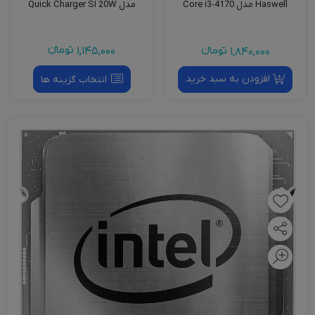
مدل Quick Charger SI 20W
Haswell مدل Core i3-4170
1,145,000
تومانءء
1,840,000
تومانءء
افزودن به سبد خرید
انتخاب گزینه ها