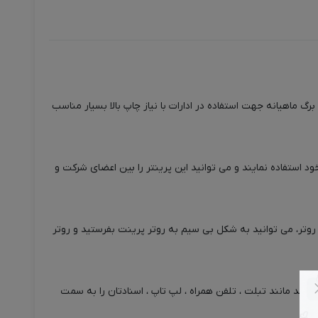
اپگر اچ پی استوک M401dn ، یک پرینتر تک کاره لیزری سیاه و سفید می باشد. این چاپگر با تکنولوژی چاپ لیزری و پر قدرت با توان چاپ 45,000 برگ ماهیانه جهت استفاده در ادارات با نیاز چاپ بالا بسیار مناسب
داره و شرکت خود استفاده نمایند و می توانید این پرینتر را بین اعضای شرکت و
 اتصال دستگاه بوسیله ی پورت شبکه به یک روتر، می توانید به شکل بی سیم به روتر پرینت بفرستید و روتر
 قادر به ارسال ایمیل باشد مانند تبلت ، تلفن همراه ، لپ تاپ ، اسنادتان را به سمت