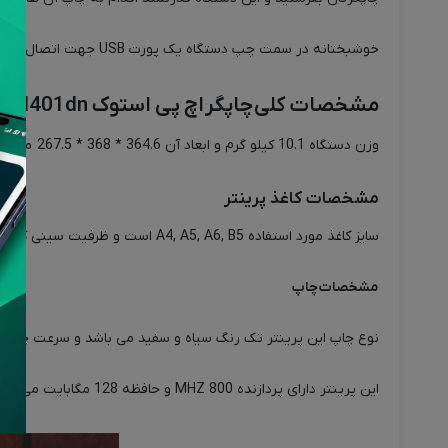
خوشبختانه در سمت چپ دستگاه یک پورت USB جهت اتصال حافظه فلش قرار داده شده است تا کاربران بتوانند اسناد چاپی خود را بدون احتیاج به کامپیوتر و به شکل مستقیم چاپ کنند.
مشخصات کلی
چاپگر
اچ پی استوک
M401dn
وزن دستگاه 10.1 کیلو گرم و ابعاد آن 364.6 * 368 * 267.5 میلی متر می باشد. این پرینتر تک کاره شرکت اچ پی دارای تکنولوژی چاپ لیزری می باشد و سایز چاپ آن A4 است.
مشخصات کاغذ پرینتر
سایز کاغذ مورد استفاده A4, A5, A6, B5 است و ظرفیت سینی کاغذ 250 برگ را داراست و توان کار ماهیانه این دستگاه 45000 برگ می باشد.
مشخصات
چاپ
نوع چاپ این پرینتر تک رنگ سیاه و سفید می باشد و سرعت چاپ دستگاه 45 برگ در دقیقه است و همچنین قابلیت چاپ دورو اتوماتیک را دارد اما قابلیت چاپ بر 
این پرینتر دارای پردازنده MHZ 800 و حافظه 128 مگابایت می باشد و دارای رزولوشن چاپ 1200×1200 dpi است.