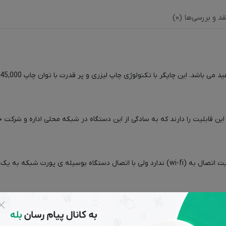
قد و بررسی‌ها (0)
چ
E در این مدل پرینتر، کاربران این قابلیت را دارند که به سادگی از این دستگاه در شبکه محلی ا
متاسفانه چاپگر HP استوک M401dn کارت شبکه ی بی سیم و قابلیت اتصال به (wi-fi) ندارد ولی با
با استفاده از امکان ePrint، از هرکجای دنیا و با استفاده از هر دستگاهی که قابلیت اتصال به اینترنت و
ند.