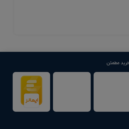
رید مطمئن