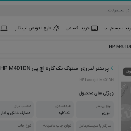
ید سیستم
خرید اقساطی
طرح تعویض لپ تاپ
تلفن همراه و تب
ساعت هوشمند
پرینتر لیزری استوک تک کاره اچ پی HP M401DN
وک
HP Laserjet M401DN
ویژگی های محصول:
نوع پرینتر
طبقه‌بندی
مناسب برای
لیزری
تک کاره
مصارف خانگی و ادار
ی، مصارف سازمانی و
اداری
سازگار با سیستم‌عامل‌
توان چاپ ماهیانه
نوع چاپ