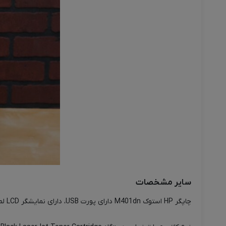
سایر مشخصات
چاپگر HP استوک M401dn دارای پورت USB، دارای نمایشگر LCD لمسی و دارای پورت Ethernet می باشد ولی قابلیت اتصال به شبکه بی سیم wi-fi را ندارد.