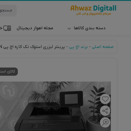
دسته بندی کالاها
مجله اهواز دیجیتال
خر
ساعت و مچ بند
صفحه اصلی
-
برند اچ پی
-
پرینتر لیزری استوک تک کاره اچ پی HP M401DN
کالای است