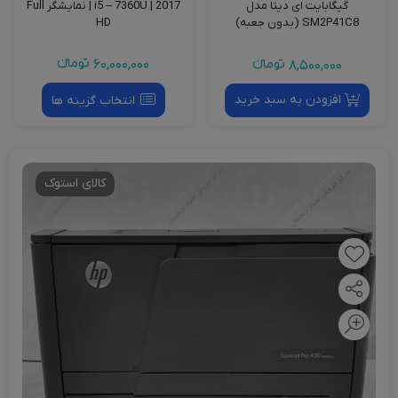
2017 | i5 – 7360U | نمایشگر Full
گیگابایت ای دیتا مدل
HD
SM2P41C8 (بدون جعبه)
60,000,000
تومانءء
8,500,000
تومانءء
افزودن به سبد خرید
انتخاب گزینه ها
کالای استوک