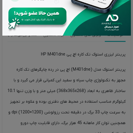
اصالت کالاها از برترین برندها
تحویل سریع در کمترین زمان ممکن
توضیحات
ویژگی های محصول
برند محصول
نقد و بررسی‌ها (0)
پرینتر لیزری استوک تک کاره اچ پی HP M401dne
پرینتر استوک مدل (M401dne) اچ پی در رده چاپگرهای تک کاره
مجهز به تکنولوژی چاپ سیاه و سفید این کمپانی قرار می گیرد و با
ساختار ظاهری به ابعاد (368x365x268) میلی متر و با وزن تنها 10.1
کیلوگرم مناسب استفاده در محیط های دفتری بوده و علاوه بر تجهیز
به سرعت چاپ 33 برگ در دقیقه تحت رزولوشن (1200×1200) dpi و
همچنین توان کار ماهانه 45 هزار برگ، دارای قابلیت چاپ دورو