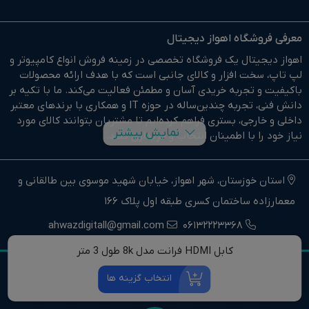
معرفی فروشگاه اهواز دیجیتال
اهواز دیجیتال یک فروشگاه تخصصی در زمینه فروش انواع کامپیوتر و
لپ تاپ، سخت افزار و کالای جانبی است که با هدف ارائه محصولات
باکیفیت و تجربه خریدی آسان و مطمئن فعالیت می‌کند. ما با تکیه بر
دانش فنی، تجربه چندین‌ساله در حوزه IT و همکاری با برندهای معتبر
داخلی و خارجی، بستری فراهم کرده‌ایم تا مشتریان بتوانند کالای مورد
نمایش بیشتر
نیاز خود را با اطمینان انتخاب و خریداری کنند.
در وبسایت اهواز دیجیتال براحتی خرید آنلاین انجام دهید و در
کوتاهترین زمان ممکن کالای خود را تحویل بگیرید.
استان خوزستان، شهر اهواز، خیابان شهید موسوی بین طالقانی و
معمارزاده ساختمان کسری طبقه اول پلاک 166
ما وارد کننده مستقیم انواع کامپیوتر،لپ تاپ و سخت افزار استوک و
اوپن باکس در جنوب غرب کشور هستیم.
ahwazdigitall@gmail.com
06132223368
اهواز دیجیتال نماینده فروش و خدمات انواع کامپیوترهای خانگی و
کابل HDMI فرانت مدل 8k طول 3 متر
حرفه ای و همچنین انواع لپتاپ، سخت افزار و کالای جانبی در استان
تمامی حقوق مادی و معنوی این وب سایت برای مرکز کامپیوتر اهواز
خوزستان و جنوب غرب کشور است.
انتخاب گزینه ها
دیجیتال محفوظ است.
اهواز دیجیتال تنها یک فروشگاه نیست، بلکه یک مرجع تخصصی