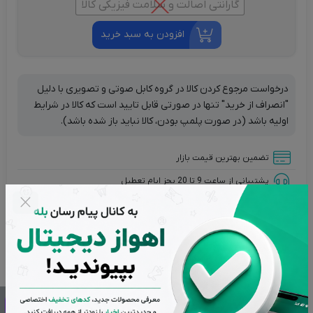
گارانتی اصالت و سلامت فیزیکی کالا
افزودن به سبد خرید
درخواست مرجوع کردن کالا در گروه کابل صوتی و تصویری با دلیل
"انصراف از خرید" تنها در صورتی قابل تایید است که کالا در شرایط
اولیه باشد (در صورت پلمپ بودن، کالا نباید باز شده باشد).
تضمین بهترین قیمت بازار
پشتیبانی از ساعت 9 تا 20 بجز ایام تعطیل
بازگشت وجه در صورت عدم رضایت
اصالت کالاها از برترین برندها
تحویل سریع در کمترین زمان ممکن
توضیحات
ویژگی های محصول
برند محصول
نقد و بررسی‌ها (0)