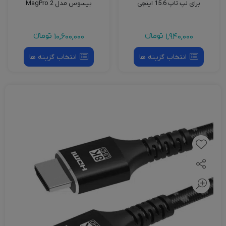
برای لپ تاپ 15.6 اینچی
بیسوس مدل MagPro 2
1,940,000
تومانءء
10,600,000
تومانءء
انتخاب گزینه ها
انتخاب گزینه ها