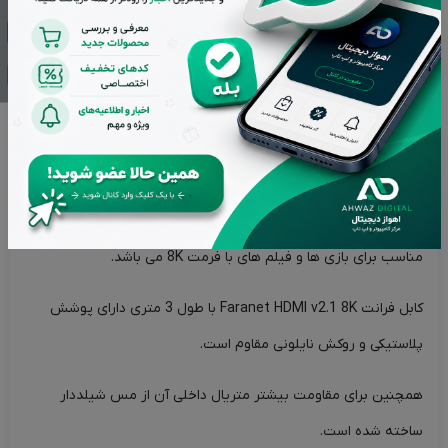
کابل HDMI فرانت مدل 8k طول 3 متر
کابل HDMI فرانت از بهترین کابل های صوتی تصویری می باشد این
کابل از فرمت 8K پشتیبانی کرده و جنس آن کنفی درجه یک می باشد
سوکت های این کابل تمام فلزی بوده و از استحکام قابل توجهی
برخوردار است.
مناسب برای بازی ها و فیلم های با فرمت 8K می باشد.
کابل فرانت Faranet HDMI v2.1 8K با طول 3 متری دارای پوشش
پلاستیکی و روکش نایلونی مقاوم است.
همچنین برای مقاومت بیشتر متریال داخلی آن از مس شیلددار
ساخته شده است.