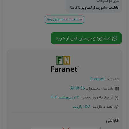
سایر توضیحات
قابلیت ساپورت از تصاویر ۳D، منا
سب برای تلوزیون های hd ،dvr,dv
d ، سینمای خانگی ، کنسول جدید
مشاهده همه ویژگی‌ها
پلی استین ۳ سازگار با HDTV، Digi
tal Cable ، DVR، DVD، Home T
heater and works with the ne
مشاوره و پرسش قبل از خرید
w Sony PlayStation ۳. XBOX
برند:
Faranet
شناسه محصول:
AHW-86
تاریخ به روز رسانی:
3 اردیبهشت 1404
تعداد بازدید:
1,168 بازدید
گارانتی