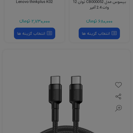
بیسوس مدل CB000052 توان 12
Lenovo thinkplus K02
وات 2.4 آمپر
680,000
تومانءء
2,730,000
تومانءء
انتخاب گزینه ها
انتخاب گزینه ها