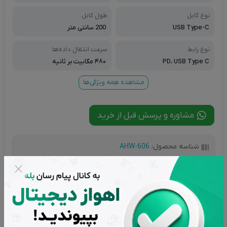
ونگ، گوشی های هواوی
نوع کابل
طول کابل
USB Type-C
200 سانتی متر
نوع رابط
سرعت انتقال داده‌ها
PD، USB Type C
۴۸۰ مگابیت بر ثانیه
مشاهده همه ویژگی‌ها
مشاوره و پرسش قبل از خرید
شناسه محصول:
AHW-606
تاریخ به روز رسانی:
18 اردیبهشت 1404
تعداد بازدید:
2,170 بازدید
انتخاب رنگ