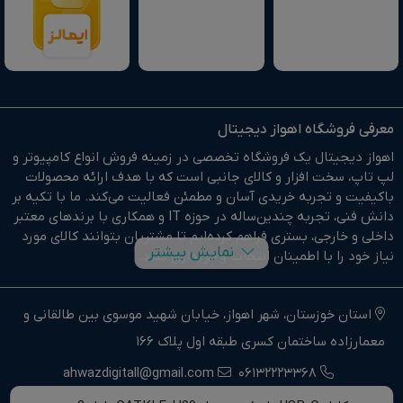
معرفی فروشگاه اهواز دیجیتال
اهواز دیجیتال یک فروشگاه تخصصی در زمینه فروش انواع کامپیوتر و
لپ تاپ، سخت افزار و کالای جانبی است که با هدف ارائه محصولات
باکیفیت و تجربه خریدی آسان و مطمئن فعالیت می‌کند. ما با تکیه بر
دانش فنی، تجربه چندین‌ساله در حوزه IT و همکاری با برندهای معتبر
داخلی و خارجی، بستری فراهم کرده‌ایم تا مشتریان بتوانند کالای مورد
نمایش بیشتر
نیاز خود را با اطمینان انتخاب و خریداری کنند.
در وبسایت اهواز دیجیتال براحتی خرید آنلاین انجام دهید و در
کوتاهترین زمان ممکن کالای خود را تحویل بگیرید.
استان خوزستان، شهر اهواز، خیابان شهید موسوی بین طالقانی و
معمارزاده ساختمان کسری طبقه اول پلاک 166
ما وارد کننده مستقیم انواع کامپیوتر،لپ تاپ و سخت افزار استوک و
اوپن باکس در جنوب غرب کشور هستیم.
ahwazdigitall@gmail.com
06132223368
اهواز دیجیتال نماینده فروش و خدمات انواع کامپیوترهای خانگی و