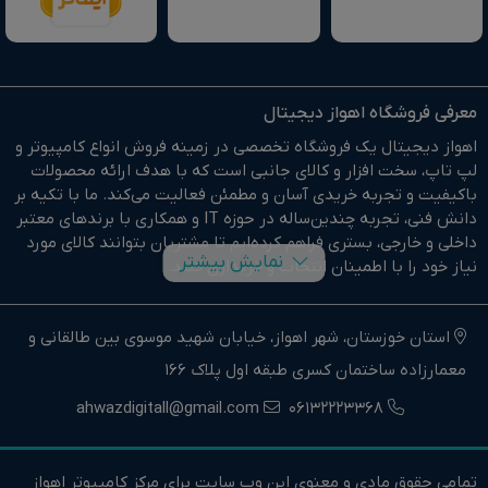
معرفی فروشگاه اهواز دیجیتال
اهواز دیجیتال یک فروشگاه تخصصی در زمینه فروش انواع کامپیوتر و
لپ تاپ، سخت افزار و کالای جانبی است که با هدف ارائه محصولات
باکیفیت و تجربه خریدی آسان و مطمئن فعالیت می‌کند. ما با تکیه بر
دانش فنی، تجربه چندین‌ساله در حوزه IT و همکاری با برندهای معتبر
داخلی و خارجی، بستری فراهم کرده‌ایم تا مشتریان بتوانند کالای مورد
نمایش بیشتر
نیاز خود را با اطمینان انتخاب و خریداری کنند.
در وبسایت اهواز دیجیتال براحتی خرید آنلاین انجام دهید و در
کوتاهترین زمان ممکن کالای خود را تحویل بگیرید.
استان خوزستان، شهر اهواز، خیابان شهید موسوی بین طالقانی و
معمارزاده ساختمان کسری طبقه اول پلاک 166
ما وارد کننده مستقیم انواع کامپیوتر،لپ تاپ و سخت افزار استوک و
اوپن باکس در جنوب غرب کشور هستیم.
ahwazdigitall@gmail.com
06132223368
اهواز دیجیتال نماینده فروش و خدمات انواع کامپیوترهای خانگی و
حرفه ای و همچنین انواع لپتاپ، سخت افزار و کالای جانبی در استان
تمامی حقوق مادی و معنوی این وب سایت برای مرکز کامپیوتر اهواز
خوزستان و جنوب غرب کشور است.