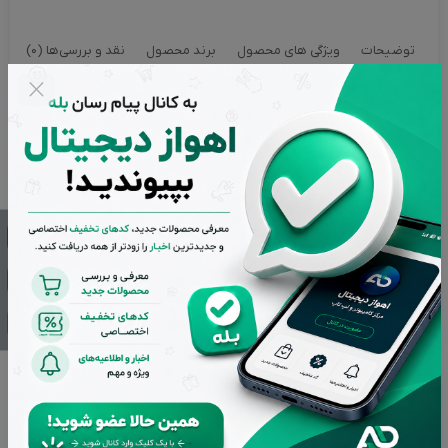
توضیحات
ویژگی های محصول
برند محصول
نقد و بررسی‌ها (0)
کارت گرافیک ایسوس مدل Asus Dual GeForce RTX 3050 OC
Edition 6GB
کارت گرافیک ایسوس مدل
Asus Dual GeForce RTX 3050 OC
Edition 6GB
یک گزینه مقرون‌به‌صرفه و کارآمد برای گیمرها و
تولیدکنندگان محتوا در سطح مبتدی تا متوسط است. این کارت با
بهره‌گیری از معماری NVIDIA Ampere، عملکردی عالی در بازی‌های
1080p و برخی از کاربردهای حرفه‌ای ارائه می‌دهد.
عملکرد و تجربه کاربری
کارت گرافیک Asus Dual RTX 3050 OC Edition با طراحی دو فن و