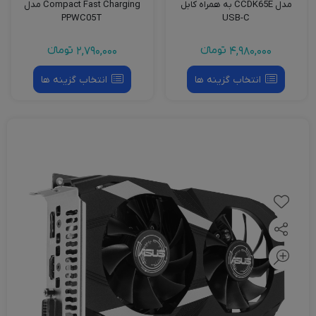
مدل CCDK65E به همراه کابل
Compact Fast Charging مدل
PPWC05T
USB-C
4,980,000
تومانءء
2,790,000
تومانءء
انتخاب گزینه ها
انتخاب گزینه ها