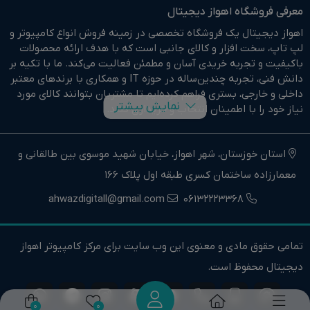
معرفی فروشگاه اهواز دیجیتال
اهواز دیجیتال یک فروشگاه تخصصی در زمینه فروش انواع کامپیوتر و
لپ تاپ، سخت افزار و کالای جانبی است که با هدف ارائه محصولات
باکیفیت و تجربه خریدی آسان و مطمئن فعالیت می‌کند. ما با تکیه بر
دانش فنی، تجربه چندین‌ساله در حوزه IT و همکاری با برندهای معتبر
داخلی و خارجی، بستری فراهم کرده‌ایم تا مشتریان بتوانند کالای مورد
نمایش بیشتر
نیاز خود را با اطمینان انتخاب و خریداری کنند.
در وبسایت اهواز دیجیتال براحتی خرید آنلاین انجام دهید و در
کوتاهترین زمان ممکن کالای خود را تحویل بگیرید.
استان خوزستان، شهر اهواز، خیابان شهید موسوی بین طالقانی و
معمارزاده ساختمان کسری طبقه اول پلاک 166
ما وارد کننده مستقیم انواع کامپیوتر،لپ تاپ و سخت افزار استوک و
اوپن باکس در جنوب غرب کشور هستیم.
ahwazdigitall@gmail.com
06132223368
اهواز دیجیتال نماینده فروش و خدمات انواع کامپیوترهای خانگی و
حرفه ای و همچنین انواع لپتاپ، سخت افزار و کالای جانبی در استان
تمامی حقوق مادی و معنوی این وب سایت برای مرکز کامپیوتر اهواز
خوزستان و جنوب غرب کشور است.
دیجیتال محفوظ است.
اهواز دیجیتال تنها یک فروشگاه نیست، بلکه یک مرجع تخصصی
کامپیوتر و لپ تاپ است. تیم مشاوره و پشتیبانی ما آماده راهنمایی
خریداران در انتخاب درست و ارائه خدمات پس از فروش است.
0
0