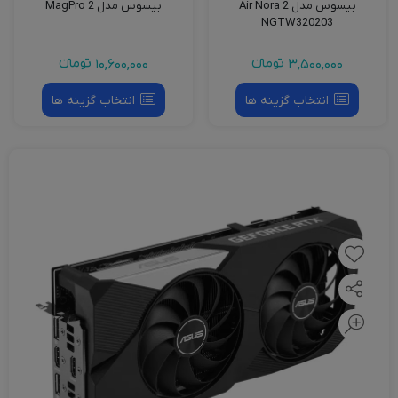
بیسوس مدل Air Nora 2
بیسوس مدل MagPro 2
NGTW320203
3,500,000
تومانءء
10,600,000
تومانءء
انتخاب گزینه ها
انتخاب گزینه ها