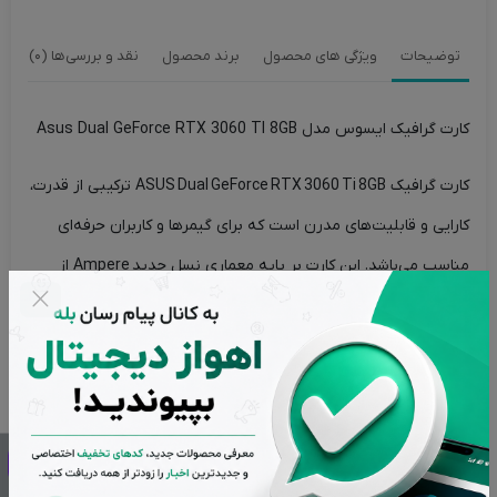
توضیحات
ویژگی های محصول
برند محصول
نقد و بررسی‌ها (0)
کارت گرافیک ایسوس مدل Asus Dual GeForce RTX 3060 TI 8GB
کارت گرافیک ASUS Dual GeForce RTX 3060 Ti 8GB ترکیبی از قدرت،
کارایی و قابلیت‌های مدرن است که برای گیمرها و کاربران حرفه‌ای
مناسب می‌باشد. این کارت بر پایه معماری نسل جدید
Ampere
از
شرکت
NVIDIA
ساخته شده و توان می‌دهد بازی‌ها و برنامه‌های
گرافیکی را با کیفیت بالا و روان اجرا کند.
این کارت برای بازی در وضوح 1080p و 1440p با تنظیمات گرافیکی بالا
گزینه بسیار مناسبی است. استفاده از هسته‌های نسل دوم Ray
Tracing و هسته‌های Tensor نسل سوم باعث می‌شود که