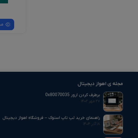
ن
مش
مجله ی اهواز دیجیتال
برطرف کردن ارور 0x80070035
۲۷ مهر ۱۴۰۲
راهنمای خرید لپ تاپ استوک – فروشگاه اهواز دیجیتال
۱۸ آذر ۱۴۰۴