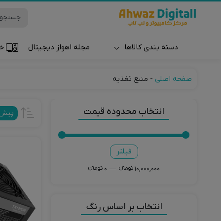
دسته بندی کالاها
مجله اهواز دیجیتال
خر
ساعت و مچ بند
صفحه اصلی
-
منبع تغذیه
انتخاب محدوده قیمت
پیش‌
فیلتر
قیمت
قیمت
کمتر
بیشتر
10,000,000 تومانءء
—
0 تومانءء
انتخاب بر اساس رنگ