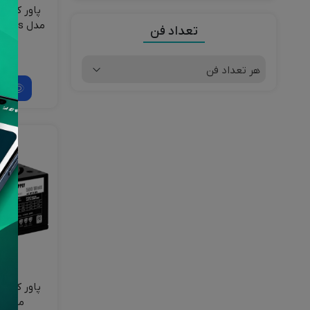
مدل Fater FP-W300 80Plus
تعداد فن
ن
هر تعداد فن
مش
مدل +P-W500 80